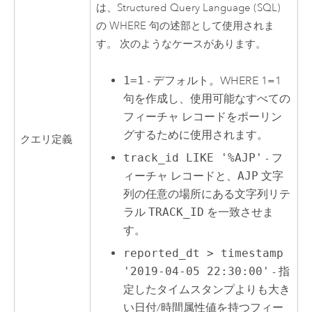
は、Structured Query Language (SQL)
の WHERE 句の述部として使用されま
す。 次のようなケースがあります。
1=1
- デフォルト。WHERE 1=1
句を作成し、使用可能なすべての
フィーチャ レコードをポーリン
グするために使用されます。
クエリ定義
track_id LIKE '%AJP'
- フ
ィーチャ レコードと、
AJP
文字
列の任意の場所にある文字列リテ
ラル
TRACK_ID
を一致させま
す。
reported_dt > timestamp
'2019-04-05 22:30:00'
- 指
定したタイムスタンプよりも大き
い日付/時間属性値を持つフィー