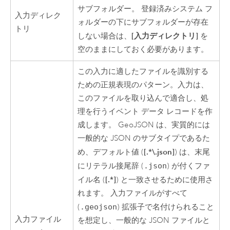
サブフォルダー。 登録済みシステム フ
入力ディレク
ォルダーの下にサブフォルダーが存在
トリ
[入力ディレクトリ]
しない場合は、
を
空のままにしておく必要があります。
この入力に適したファイルを識別する
ための正規表現のパターン。入力は、
このファイルを取り込んで適合し、処
理を行うイベント データ レコードを作
成します。 GeoJSON は、実質的には
一般的な JSON のサブタイプであるた
[.*\.json]
め、デフォルト値 (
) は、末尾
にリテラル接尾辞 (
.json
) が付くファ
[.*]
イル名 (
) と一致させるために使用さ
れます。 入力ファイルがすべて
(
.geojson
) 拡張子で名付けられること
入力ファイル
を想定し、一般的な JSON ファイルと