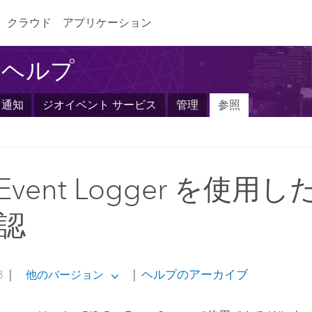
クラウド
アプリケーション
er ヘルプ
と通知
ジオイベント サービス
管理
参照
Event Logger を使用
認
3
|
|
ヘルプのアーカイブ
他のバージョン