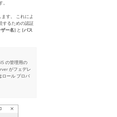
す。
ます。 これによ
続するための認証
ーザー名]
と
[パス
GIS
の管理用の
rver
がフェデレ
ロール プロバ