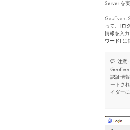
Server
を実
GeoEvent S
って、
[ロ
情報を入
ワード]
に
注意:
GeoEven
認証情報
ートさ
イダーに