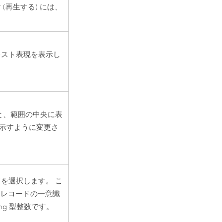
(再生する) には、
キスト表現を表示し
と、範囲の中央に表
示すように変更さ
を選択します。 こ
 レコードの一意識
ng 型整数です。