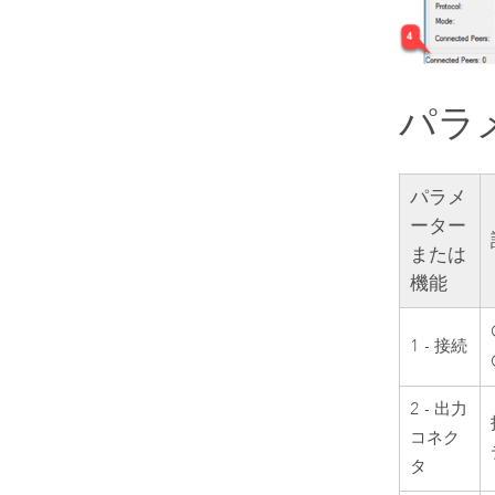
パラ
パラメ
ーター
または
機能
1 - 接続
2 - 出力
コネク
タ