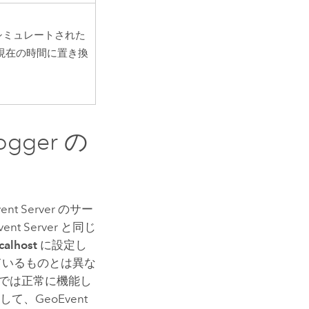
、シミュレートされた
現在の時間に置き換
ogger の
ent Server
のサー
ent Server
と同じ
calhost
に設定し
ているものとは異な
 では正常に機能し
して、
GeoEvent