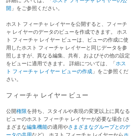
詳細については、「
ホスト フィーチャ レイヤーの公
開
」をご参照ください。
ホスト フィーチャ レイヤーを公開すると、フィーチ
ャ レイヤーのデータのビューを作成できます。 ホス
ト フィーチャ レイヤー ビューは、ビューの作成に使
用したホスト フィーチャ レイヤーと同じデータを参
照しますが、異なる編集、共有、およびその他の設定
をビューに適用できます。 詳細については、「
ホス
ト フィーチャ レイヤー ビューの作成
」をご参照くだ
さい。
フィーチャ レイヤー ビュー
公開
権限
を持ち、スタイルや表現の変更以上に異なる
ビューのホスト フィーチャ レイヤーが必要な場合 (さ
まざまな
編集機能
の適用や
さまざまなグループとのデ
ータの共用
など)、ホスト フィーチャ レイヤーから
ホ