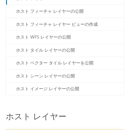
ホスト フィーチャ レイヤーの公開
ホスト フィーチャ レイヤー ビューの作成
ホスト WFS レイヤーの公開
ホスト タイル レイヤーの公開
ホスト ベクター タイル レイヤーを公開
ホスト シーン レイヤーの公開
ホスト イメージ レイヤーの公開
ホスト レイヤー