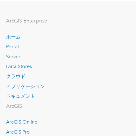
ArcGIS Enterprise
ホーム
Portal
Server
Data Stores
クラウド
アプリケーション
ドキュメント
ArcGIS
ArcGIS Online
ArcGIS Pro