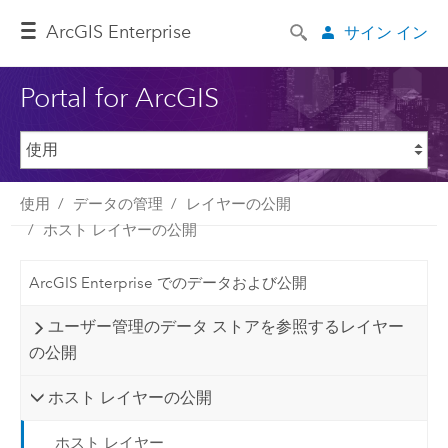
ArcGIS Enterprise
サイン イン
Portal for ArcGIS
使用
データの管理
レイヤーの公開
ホスト レイヤーの公開
ArcGIS Enterprise でのデータおよび公開
ユーザー管理のデータ ストアを参照するレイヤー
の公開
ホスト レイヤーの公開
ホスト レイヤー