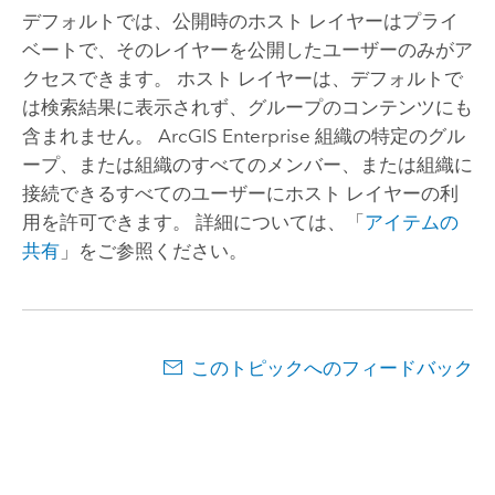
デフォルトでは、公開時のホスト レイヤーはプライ
ベートで、そのレイヤーを公開したユーザーのみがア
クセスできます。 ホスト レイヤーは、デフォルトで
は検索結果に表示されず、グループのコンテンツにも
含まれません。
ArcGIS Enterprise
組織の特定のグル
ープ、または組織のすべてのメンバー、または組織に
接続できるすべてのユーザーにホスト レイヤーの利
用を許可できます。
詳細については、「
アイテムの
共有
」をご参照ください。
このトピックへのフィードバック