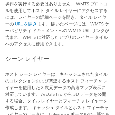
操作を実行する必要はありません。 WMTS プロトコ
ルを使用してホスト タイル レイヤーにアクセスする
には、レイヤーの詳細ページを開き、タイル レイヤ
ーの
URL を開き
ます。 開いたページには、WMTS ケ
ーパビリティ ドキュメントへの WMTS URL リンクが
含まれ、WMTS に対応したアプリのレイヤー タイル
へのアクセスに使用できます。
シーン レイヤー
ホスト シーン レイヤーは、キャッシュされたタイル
のコレクションおよび関連するホスト フィーチャ レ
イヤーを使用した 3 次元データの高速マップ表示に
対応しています。
ArcGIS Pro
から 3D データを公開
する場合、タイル レイヤーとフィーチャ レイヤーを
作成します。 キャッシュ タイルとホスト フィーチャ
レイヤーのデータは、
Enterprise
ポータルの一部であ