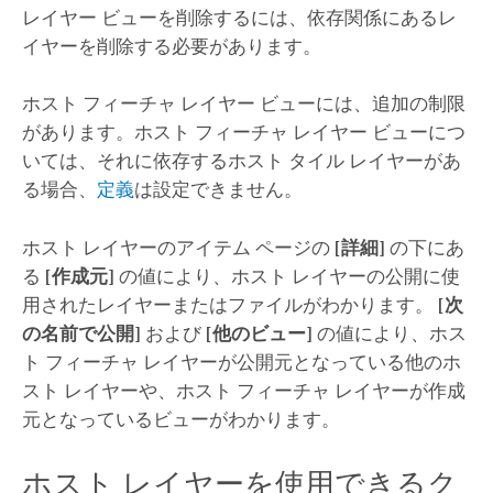
レイヤー ビューを削除するには、依存関係にあるレ
イヤーを削除する必要があります。
ホスト フィーチャ レイヤー ビューには、追加の制限
があります。ホスト フィーチャ レイヤー ビューにつ
いては、それに依存するホスト タイル レイヤーがあ
る場合、
定義
は設定できません。
ホスト レイヤーのアイテム ページの
[詳細]
の下にあ
る
[作成元]
の値により、ホスト レイヤーの公開に使
用されたレイヤーまたはファイルがわかります。
[次
の名前で公開]
および
[他のビュー]
の値により、ホス
ト フィーチャ レイヤーが公開元となっている他のホ
スト レイヤーや、ホスト フィーチャ レイヤーが作成
元となっているビューがわかります。
ホスト レイヤーを使用できるク