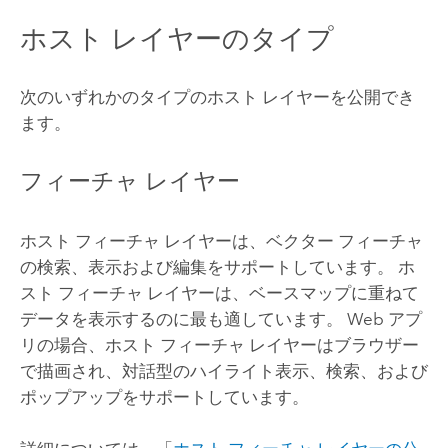
ホスト レイヤーのタイプ
次のいずれかのタイプのホスト レイヤーを公開でき
ます。
フィーチャ レイヤー
ホスト フィーチャ レイヤーは、ベクター フィーチャ
の検索、表示および編集をサポートしています。 ホ
スト フィーチャ レイヤーは、ベースマップに重ねて
データを表示するのに最も適しています。 Web アプ
リの場合、ホスト フィーチャ レイヤーはブラウザー
で描画され、対話型のハイライト表示、検索、および
ポップアップをサポートしています。