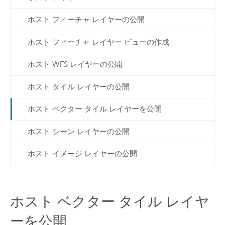
ホスト フィーチャ レイヤーの公開
ホスト フィーチャ レイヤー ビューの作成
ホスト WFS レイヤーの公開
ホスト タイル レイヤーの公開
ホスト ベクター タイル レイヤーを公開
ホスト シーン レイヤーの公開
ホスト イメージ レイヤーの公開
ホスト ベクター タイル レイヤ
ーを公開