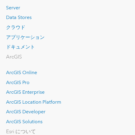
Server
Data Stores
クラウド
アプリケーション
ドキュメント
ArcGIS
ArcGIS Online
ArcGIS Pro
ArcGIS Enterprise
ArcGIS Location Platform
ArcGIS Developer
ArcGIS Solutions
Esri について