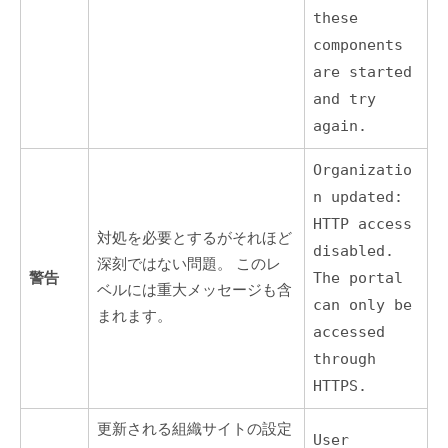
these
components
are started
and try
again.
Organizatio
n updated:
HTTP access
対処を必要とするがそれほど
disabled.
深刻ではない問題。 このレ
警告
The portal
ベルには重大メッセージも含
can only be
まれます。
accessed
through
HTTPS.
更新される組織サイトの設定
User