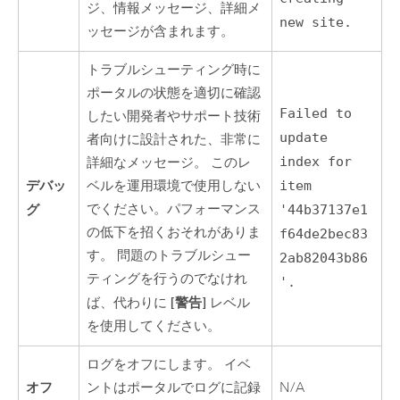
ジ、情報メッセージ、詳細メ
new site.
ッセージが含まれます。
トラブルシューティング時に
ポータルの状態を適切に確認
Failed to
したい開発者やサポート技術
update
者向けに設計された、非常に
index for
詳細なメッセージ。 このレ
デバッ
ベルを運用環境で使用しない
item
グ
でください。パフォーマンス
'44b37137e1
の低下を招くおそれがありま
f64de2bec83
す。 問題のトラブルシュー
2ab82043b86
ティングを行うのでなけれ
'.
[警告]
ば、代わりに
レベル
を使用してください。
ログをオフにします。 イベ
オフ
ントはポータルでログに記録
N/A