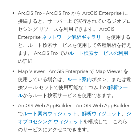
ArcGIS Pro
-
ArcGIS Pro
から
ArcGIS Enterprise
に
接続すると、サーバー上で実行されているジオプロ
セシング リソースを利用できます。
ArcGIS
Enterprise
ネットワーク解析ギャラリー
を使用する
と、ルート検索サービスを使用して各種解析を行え
ます。
ArcGIS Pro
での
ルート検索サービスの利用
の詳細
Map Viewer
-
ArcGIS Enterprise
で
Map Viewer
を
使用している場合は、
ルート案内
ボタン、または近
接ツール セットで使用可能な 1 つ以上の
解析ツー
ル
からルート検索サービスを使用できます。
ArcGIS Web AppBuilder
-
ArcGIS Web AppBuilder
で
ルート案内ウィジェット
、
解析ウィジェット
、
ジ
オプロセシング ウィジェット
を構成して、これら
のサービスにアクセスできます。