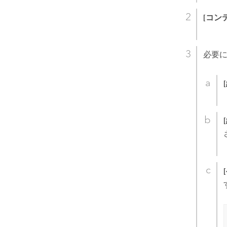
[コン
必要