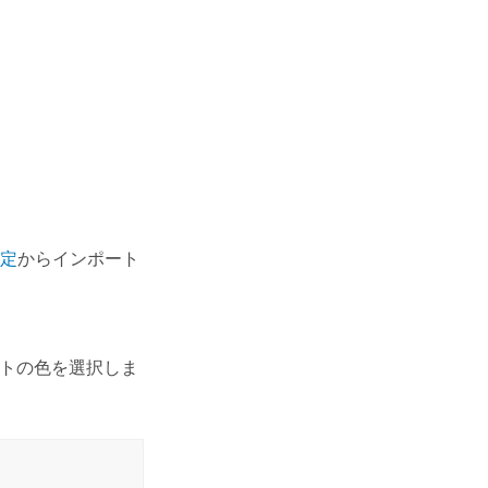
定
からインポート
。
ストの色を選択しま