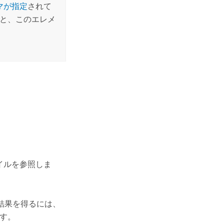
マが指定
されて
ると、このエレメ
イルを参照しま
適な結果を得るには、
ます。