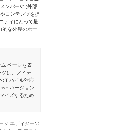
メンバーや (外部
スやコンテンツを提
ニティにとって最
力的な外観のホー
ーム ページを表
ージは、アイテ
新のモバイル対応
rise
バージョン
タマイズするため
ージ エディターの