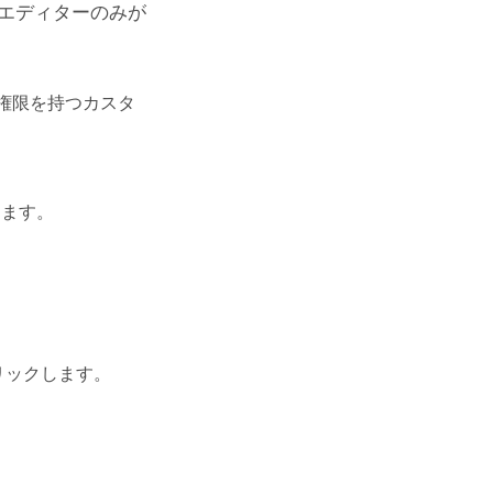
 エディターのみが
理権限を持つカスタ
します。
リックします。