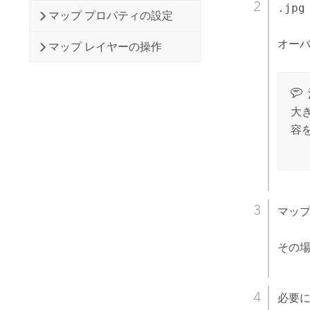
.jpg
マップ プロパティの設定
オーバ
マップ レイヤーの操作
大
容
マッ
その
必要