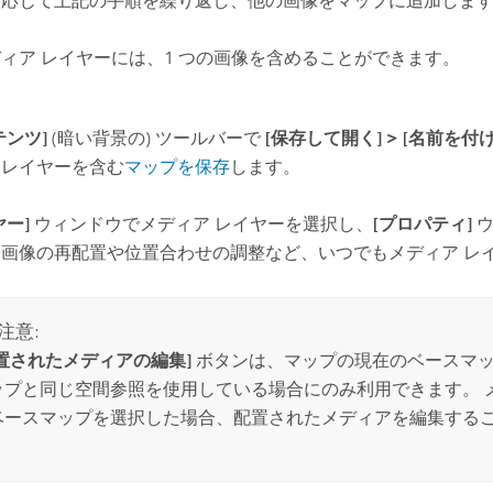
に応じて上記の手順を繰り返し、他の画像をマップに追加しま
ィア レイヤーには、1 つの画像を含めることができます。
テンツ]
(暗い背景の) ツールバーで
[保存して開く]
>
[名前を付け
はレイヤーを含む
マップを保存
します。
ヤー]
ウィンドウでメディア レイヤーを選択し、
[プロパティ]
ウ
、画像の再配置や位置合わせの調整など、いつでもメディア レ
注意:
配置されたメディアの編集]
ボタンは、マップの現在のベースマッ
ップと同じ空間参照を使用している場合にのみ利用できます。 
ベースマップを選択した場合、配置されたメディアを編集する