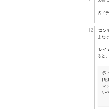
必要
各メデ
[コン
また
[レイ
ると
[
マ
い