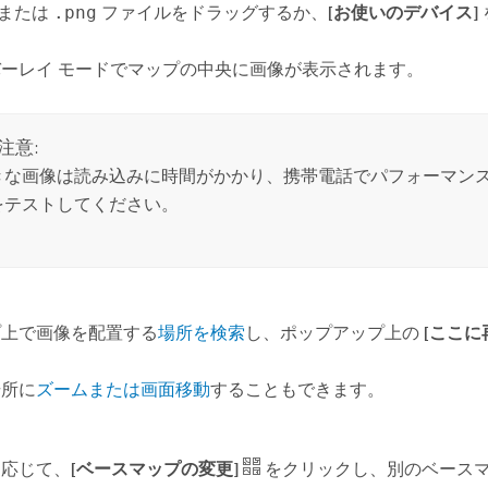
または
.png
ファイルをドラッグするか、
[お使いのデバイス]
ーレイ モードでマップの中央に画像が表示されます。
注意:
きな画像は読み込みに時間がかかり、携帯電話でパフォーマン
をテストしてください。
プ上で画像を配置する
場所を検索
し、ポップアップ上の
[ここに
場所に
ズームまたは画面移動
することもできます。
に応じて、
[ベースマップの変更]
をクリックし、別のベース