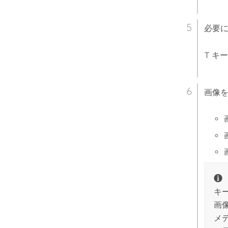
必要
T
キー
画像
キ
画像
メ