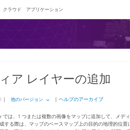
クラウド
アプリケーション
ィア レイヤーの追加
0
|
|
ヘルプのアーカイブ
他のバージョン
r
では、1 つまたは複数の画像をマップに追加して、メディ
成する際は、マップのベースマップ上の目的の地理的位置