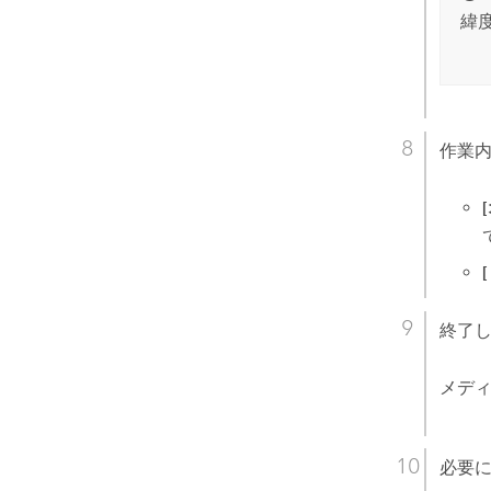
緯
作業
終了
メディ
必要