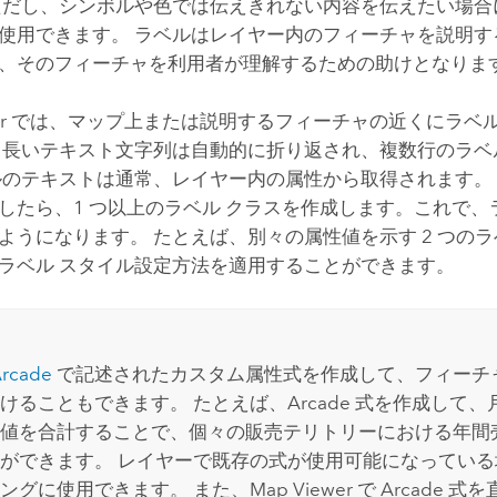
ただし、シンボルや色では伝えきれない内容を伝えたい場合
使用できます。 ラベルはレイヤー内のフィーチャを説明す
、そのフィーチャを利用者が理解するための助けとなりま
r
では、マップ上または説明するフィーチャの近くにラベ
 長いテキスト文字列は自動的に折り返され、複数行のラベ
ルのテキストは通常、レイヤー内の属性から取得されます。
したら、1 つ以上のラベル クラスを作成します。これで、
ようになります。 たとえば、別々の属性値を示す 2 つのラ
ラベル スタイル設定方法を適用することができます。
Arcade
で記述されたカスタム属性式を作成して、フィーチャ
けることもできます。 たとえば、
Arcade
式を作成して、
値を合計することで、個々の販売テリトリーにおける年間
ができます。 レイヤーで既存の式が使用可能になってい
ングに使用できます。 また、
Map Viewer
で
Arcade
式を