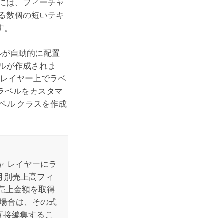
には、フィーチャ
る数個の短いテキ
す。
ルが自動的に配置
ルが作成されま
 レイヤー上でラベ
ラベルをカスタマ
ベル クラスを作成
 レイヤーにラ
月別売上高フィ
売上金額を取得
る場合は、その式
直接編集するこ