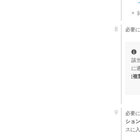
必要
該
に
[複
必要に
ション
スに