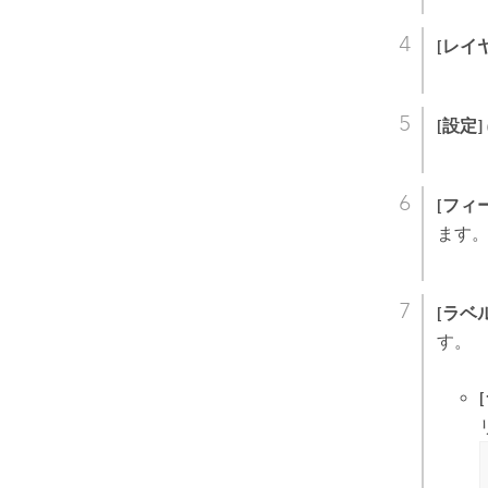
[レイ
[設定]
[フィ
ます
[ラベ
す。