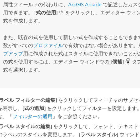
属性フィールドの代わりに、
ArcGIS Arcade
で記述したカス
用できます。
[式の使用]
をクリックし、エディター ウィ
式を作成します。
また、既存の式を使用して新しい式を作成することもできま
数がすべての
プロファイル
で有効ではない場合があります。
プアップ
用に作成された式はスタイルに使用できないことが
の式を使用するには、エディター ウィンドウの
[候補]
タ
式を選択します。
[ラベル フィルターの編集]
をクリックしてフィーチャのサブセ
を表示し、
[式の追加]
をクリックしてフィルターを設定します。
は、「
フィルターの適用
」をご参照ください。
[ラベル スタイルの編集]
をクリックして、フォント、テキスト
のラベルのスタイルを変更します。
[ラベル スタイル]
ウィンド