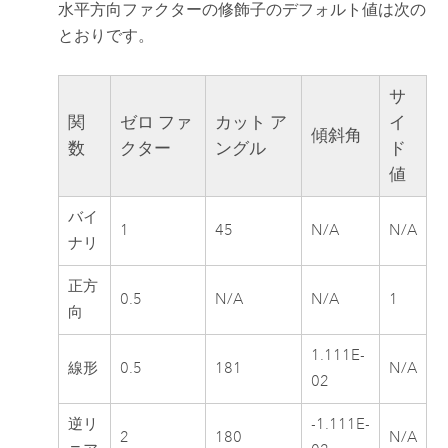
水平方向ファクターの修飾子のデフォルト値は次の
とおりです。
サ
関
ゼロ ファ
カット ア
イ
傾斜角
数
クター
ングル
ド
値
バイ
1
45
N/A
N/A
ナリ
正方
0.5
N/A
N/A
1
向
1.111E-
線形
0.5
181
N/A
02
逆リ
-1.111E-
2
180
N/A