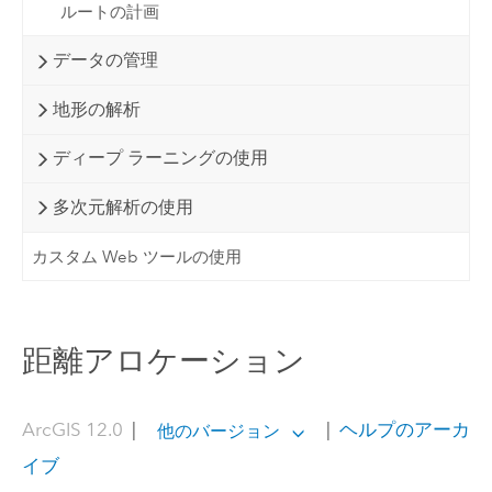
ルートの計画
データの管理
地形の解析
ディープ ラーニングの使用
多次元解析の使用
カスタム Web ツールの使用
距離アロケーション
ArcGIS 12.0
|
|
ヘルプのアーカ
他のバージョン
イブ