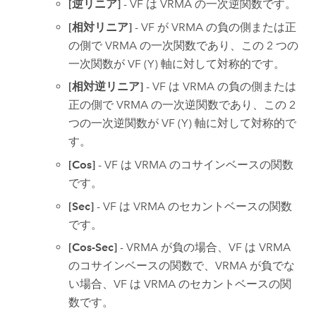
[逆リニア]
- VF は VRMA の一次逆関数です。
[相対リニア]
- VF が VRMA の負の側または正
の側で VRMA の一次関数であり、この 2 つの
一次関数が VF (Y) 軸に対して対称的です。
[相対逆リニア]
- VF は VRMA の負の側または
正の側で VRMA の一次逆関数であり、この 2
つの一次逆関数が VF (Y) 軸に対して対称的で
す。
[Cos]
- VF は VRMA のコサインベースの関数
です。
[Sec]
- VF は VRMA のセカントベースの関数
です。
[Cos-Sec]
- VRMA が負の場合、VF は VRMA
のコサインベースの関数で、VRMA が負でな
い場合、VF は VRMA のセカントベースの関
数です。