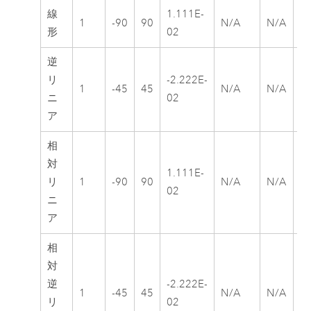
線
1.111E-
1
-90
90
N/A
N/A
N
形
02
逆
リ
-2.222E-
1
-45
45
N/A
N/A
N
ニ
02
ア
相
対
1.111E-
リ
1
-90
90
N/A
N/A
N
02
ニ
ア
相
対
逆
-2.222E-
1
-45
45
N/A
N/A
N
リ
02