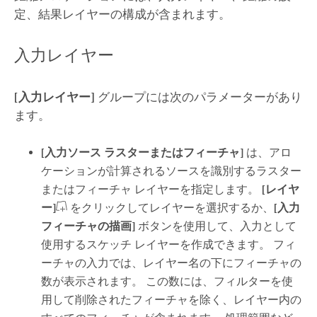
定、結果レイヤーの構成が含まれます。
入力レイヤー
[入力レイヤー]
グループには次のパラメーターがあり
ます。
[入力ソース ラスターまたはフィーチャ]
は、アロ
ケーションが計算されるソースを識別するラスター
またはフィーチャ レイヤーを指定します。
[レイヤ
ー]
をクリックしてレイヤーを選択するか、
[入力
フィーチャの描画]
ボタンを使用して、入力として
使用するスケッチ レイヤーを作成できます。
フィ
ーチャの入力では、レイヤー名の下にフィーチャの
数が表示されます。 この数には、フィルターを使
用して削除されたフィーチャを除く、レイヤー内の