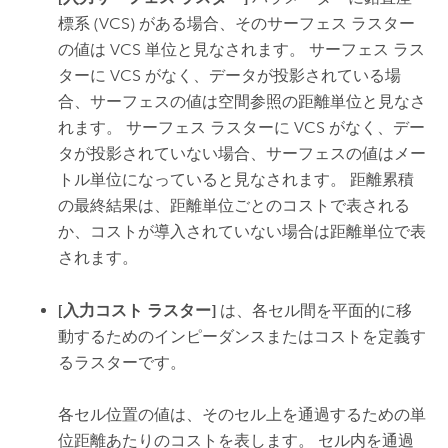
標系 (VCS) がある場合、そのサーフェス ラスター
の値は VCS 単位と見なされます。 サーフェス ラス
ターに VCS がなく、データが投影されている場
合、サーフェスの値は空間参照の距離単位と見なさ
れます。 サーフェス ラスターに VCS がなく、デー
タが投影されていない場合、サーフェスの値はメー
トル単位になっていると見なされます。 距離累積
の最終結果は、距離単位ごとのコストで表される
か、コストが導入されていない場合は距離単位で表
されます。
[入力コスト ラスター]
は、各セル間を平面的に移
動するためのインピーダンスまたはコストを定義す
るラスターです。
各セル位置の値は、そのセル上を通過するための単
位距離あたりのコストを表します。 セル内を通過