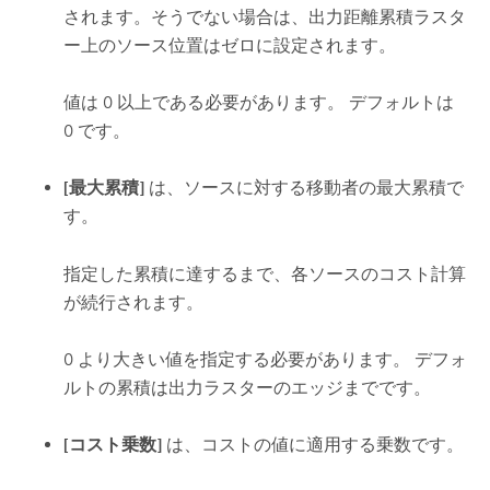
されます。そうでない場合は、出力距離累積ラスタ
ー上のソース位置はゼロに設定されます。
値は 0 以上である必要があります。 デフォルトは
0 です。
[最大累積]
は、ソースに対する移動者の最大累積で
す。
指定した累積に達するまで、各ソースのコスト計算
が続行されます。
0 より大きい値を指定する必要があります。 デフォ
ルトの累積は出力ラスターのエッジまでです。
[コスト乗数]
は、コストの値に適用する乗数です。