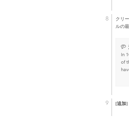
クリー
ルの
In 1
of t
hav
[追加]