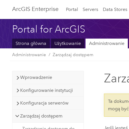
ArcGIS Enterprise
Portal
Servers
Data Stores
Portal for ArcGIS
Strona główna
Użytkowanie
Administrowanie
Administrowanie
Zarządzaj dostępem
Zarz
Wprowadzenie
Konfigurowanie instytucji
Ta dokume
Konfiguracja serwerów
mogą być 
Zarządzaj dostępem
Jeśli jeste
Zarządzanie dostępem do