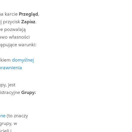
a karcie
Przegląd
,
j przycisk
Zapisz
.
óre pozwalają
rawo własności
tępujące warunki:
onkiem
domyślnej
prawnienia
y, jest
istracyjne
Grupy:
jne
(to znaczy
grupy, w
ieli i