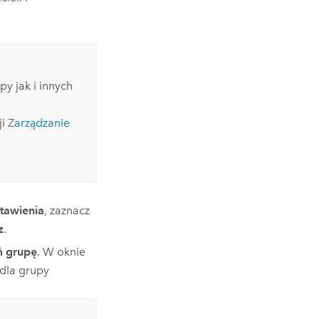
py jak i innych
ji
Zarządzanie
tawienia
, zaznacz
z
.
ń grupę
. W oknie
i dla grupy