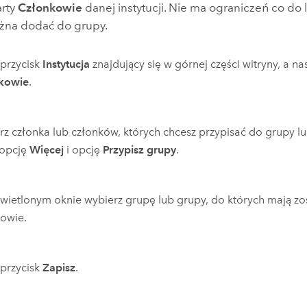
arty
Członkowie
danej instytucji. Nie ma ograniczeń co do 
żna dodać do grupy.
j przycisk
Instytucja
znajdujący się w górnej części witryny, a nas
kowie
.
z członka lub członków, których chcesz przypisać do grupy lu
j opcję
Więcej
i opcję
Przypisz grupy
.
ietlonym oknie wybierz grupę lub grupy, do których mają zos
kowie.
j przycisk
Zapisz
.