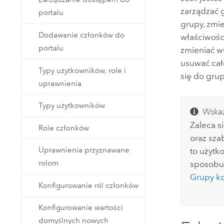
zarządzać 
portalu
grupy, zmie
Dodawanie członków do
właściwośc
portalu
zmieniać wł
usuwać cał
Typy użytkowników, role i
się do grup
uprawnienia
Typy użytkowników
Wska
Zaleca s
Role członków
oraz sza
Uprawnienia przyznawane
to użytk
rolom
sposobu 
Grupy ko
Konfigurowanie ról członków
Konfigurowanie wartości
domyślnych nowych