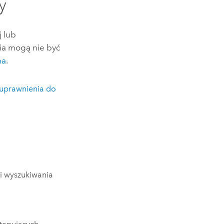
y
j lub
nia mogą nie być
na
.
uprawnienia do
 i wyszukiwania