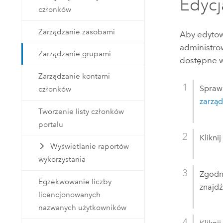
Edycj
członków
Zarządzanie zasobami
Aby edytow
administro
Zarządzanie grupami
dostępne w
Zarządzanie kontami
Sprawd
członków
zarzą
Tworzenie listy członków
portalu
Klikni
Wyświetlanie raportów
wykorzystania
Zgodni
Egzekwowanie liczby
znajdź
licencjonowanych
nazwanych użytkowników