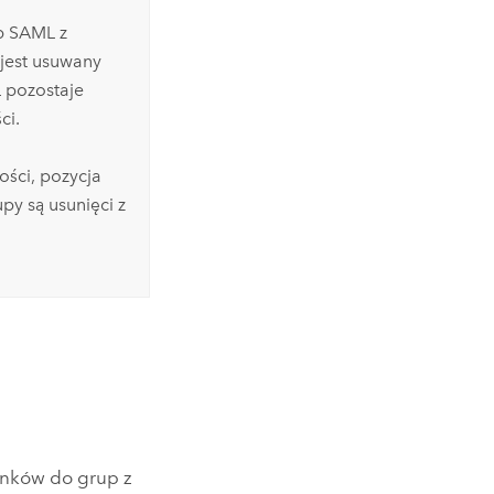
ub
SAML
z
 jest usuwany
L
pozostaje
ci.
ości, pozycja
py są usunięci z
onków do grup z