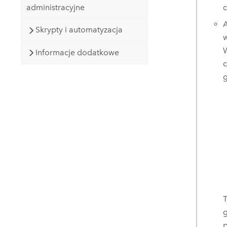
administracyjne
c
A
Skrypty i automatyzacja
w
Informacje dodatkowe
c
g
T
g
p