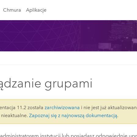
Chmura
Aplikacje
ądzanie grupami
ntacja 11.2 została
zarchiwizowana
i nie jest już aktualizowan
nieaktualne.
Zapoznaj się z najnowszą dokumentacją
.
ś administratorem instytucji lub posiadasz odpowiednie u