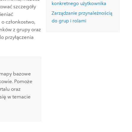
konkretnego użytkownika
tować szczegóły
Zarządzanie przynależnością
ieniać
do grup i rolami
 o członkostwo,
onków z grupy oraz
o przyłączenia
, mapy bazowe
onkowie. Pomoże
talu oraz
się w temacie