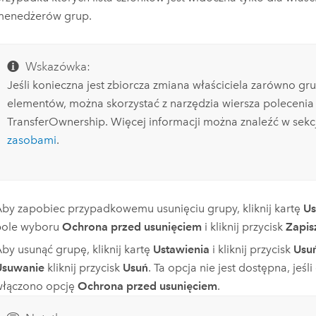
menedżerów grup.
Wskazówka:
Jeśli konieczna jest zbiorcza zmiana właściciela zarówno gru
elementów, można skorzystać z narzędzia wiersza polecenia
TransferOwnership. Więcej informacji można znaleźć w sekc
zasobami
.
by zapobiec przypadkowemu usunięciu grupy, kliknij kartę
Us
pole wyboru
Ochrona przed usunięciem
i kliknij przycisk
Zapis
by usunąć grupę, kliknij kartę
Ustawienia
i kliknij przycisk
Usu
Usuwanie
kliknij przycisk
Usuń
. Ta opcja nie jest dostępna, jeśl
włączono opcję
Ochrona przed usunięciem
.