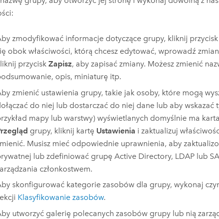
j nazwę grupy, aby otworzyć jej stronę i wykonaj dowolną z na
ści:
by zmodyfikować informacje dotyczące grupy, kliknij przycis
ię obok właściwości, którą chcesz edytować, wprowadź zmiany
liknij przycisk
Zapisz
, aby zapisać zmiany. Możesz zmienić naz
odsumowanie, opis, miniaturę itp.
by zmienić ustawienia grupy, takie jak osoby, które mogą wy
ołączać do niej lub dostarczać do niej dane lub aby wskazać
rzykład mapy lub warstwy) wyświetlanych domyślnie ma kart
rzegląd
grupy, kliknij kartę
Ustawienia
i zaktualizuj właściwośc
mienić.
Musisz mieć odpowiednie uprawnienia, aby zaktualizo
rywatnej lub zdefiniować grupę
Active Directory
, LDAP lub
S
arządzania członkostwem.
by skonfigurować kategorie zasobów dla grupy, wykonaj cz
ekcji
Klasyfikowanie zasobów
.
by utworzyć galerię polecanych zasobów grupy lub nią zarzą