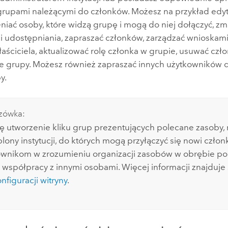
grupami należącymi do członków. Możesz na przykład edy
niać osoby, które widzą grupę i mogą do niej dołączyć, zm
i udostępniania, zapraszać członków, zarządzać wnioskami
aściciela, aktualizować rolę członka w grupie, usuwać czł
e grupy.
Możesz również zapraszać innych użytkowników d
y.
zówka:
ię utworzenie kliku grup prezentujących polecane zasoby
blony instytucji, do których mogą przyłączyć się nowi czł
ownikom w zrozumieniu organizacji zasobów w obrębie por
współpracy z innymi osobami. Więcej informacji znajduje 
nfiguracji witryny
.