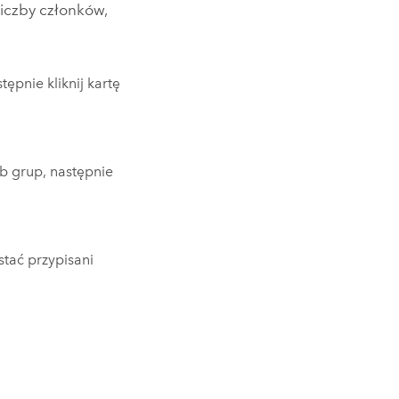
liczby członków,
tępnie kliknij kartę
b grup, następnie
tać przypisani