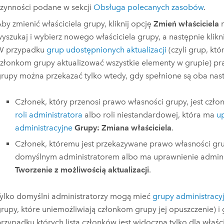
zynności podane w sekcji
Obsługa polecanych zasobów
.
by zmienić właściciela grupy, kliknij opcję
Zmień właściciela
n
yszukaj i wybierz nowego właściciela grupy, a następnie klikni
W przypadku
grup udostępnionych aktualizacji
(czyli grup, kt
złonkom grupy aktualizować wszystkie elementy w grupie) p
rupy można przekazać tylko wtedy, gdy spełnione są oba nas
Członek, który przenosi prawo własności grupy, jest czł
roli administratora
albo roli niestandardowej, która ma
u
administracyjne
Grupy: Zmiana właściciela
.
Członek, któremu jest przekazywane prawo własności grup
domyślnym administratorem albo ma uprawnienie admin
Tworzenie z możliwością aktualizacji
.
ylko domyślni administratorzy mogą mieć
grupy administracy
rupy, które uniemożliwiają członkom grupy jej opuszczenie) i 
rzypadku których lista członków jest widoczna tylko dla właścic