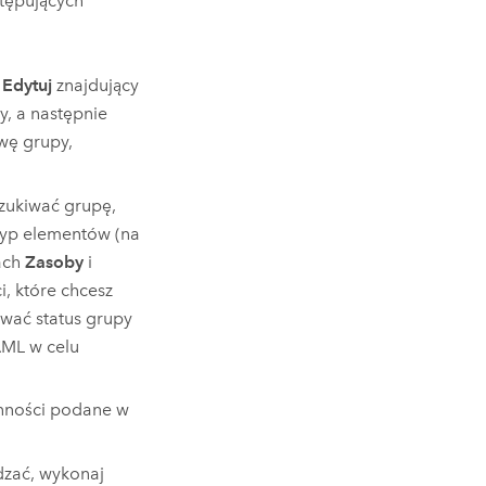
stępujących
k
Edytuj
znajdujący
, a następnie
wę grupy,
szukiwać grupę,
 typ elementów (na
ach
Zasoby
i
i, które chcesz
wać status grupy
AML
w celu
ynności podane w
dzać, wykonaj