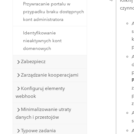
Klikni
Przywracanie portalu w
czynno
przypadku braku dostępnych
kont administratora
A
s
Identyfikowanie
k
nieaktywnych kont
p
domenowych
A
Zabezpiecz
d
p
Zarządzanie kooperacjami
P
z
Konfiguruj elementy
p
webhook
z
Minimalizowanie utraty
A
danych i przestojów
s
Typowe zadania
A