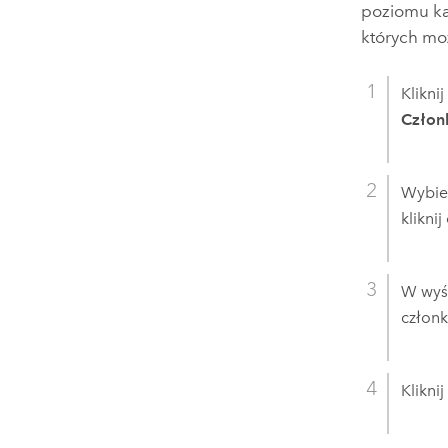
poziomu k
których mo
Klikni
Człon
Wybier
klikni
W wyśw
człon
Klikni