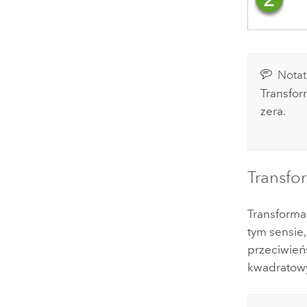
Notat
Transfor
zera.
Transfo
Transforma
tym sensie
przeciwieńs
kwadratowy