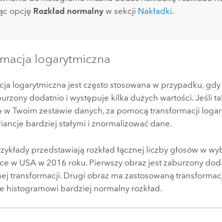
ąc opcję
Rozkład normalny
w sekcji
Nakładki
.
rmacja logarytmiczna
cja logarytmiczna jest często stosowana w przypadku, gd
urzony dodatnio i występuje kilka dużych wartości. Jeśli t
ię w Twoim zestawie danych, za pomocą transformacji loga
iancje bardziej stałymi i znormalizować dane.
rzykłady przedstawiają rozkład łącznej liczby głosów w wy
sce w USA w 2016 roku. Pierwszy obraz jest zaburzony doda
ej transformacji. Drugi obraz ma zastosowaną transformac
je histogramowi bardziej normalny rozkład.