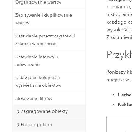
Organizowanie warstw
pomiar częs
histogramie
Zapisywanie i duplikowanie
każdego ko
warstw
wysokość s
Ustawianie przezroczystości i
Zrozumieni
zakresu widoczności
Przyk
Ustawianie interwału
odświeżania
Poniższy h
Ustawianie kolejności
miejsce w 
wyświetlania obiektów
Liczba
Stosowanie filtrów
Nakła
Zagregowane obiekty
Praca z polami