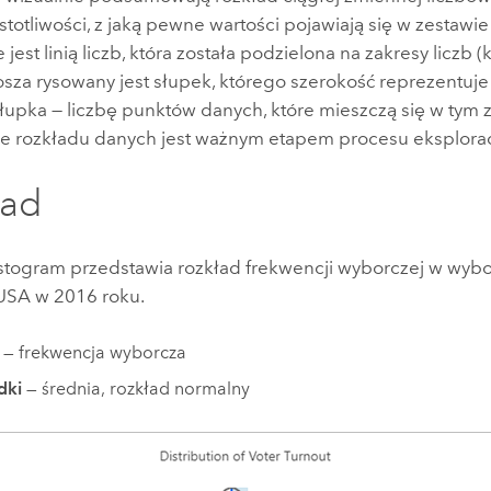
totliwości, z jaką pewne wartości pojawiają się w zestawi
 jest linią liczb, która została podzielona na zakresy liczb (
sza rysowany jest słupek, którego szerokość reprezentuje 
łupka — liczbę punktów danych, które mieszczą się w tym z
e rozkładu danych jest ważnym etapem procesu eksplorac
ład
istogram przedstawia rozkład frekwencji wyborczej w wybo
USA w 2016 roku.
— frekwencja wyborcza
dki
— średnia, rozkład normalny