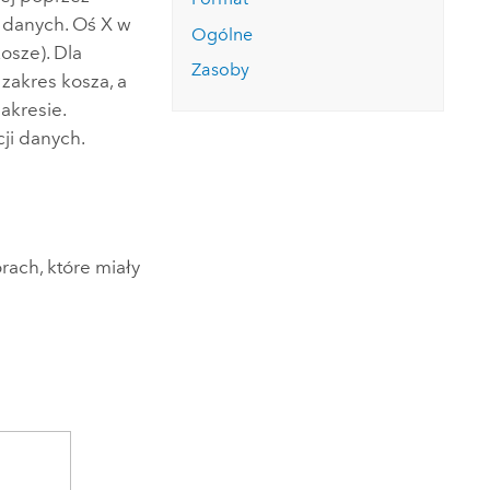
e danych. Oś X w
Ogólne
kosze). Dla
Zasoby
zakres kosza, a
akresie.
ji danych.
rach, które miały