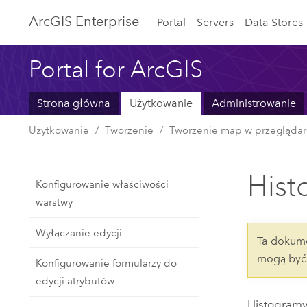
ArcGIS Enterprise
Portal
Servers
Data Stores
Portal for ArcGIS
Strona główna
Użytkowanie
Administrowanie
Użytkowanie
Tworzenie
Tworzenie map w przegląda
Hist
Konfigurowanie właściwości
warstwy
Wyłączanie edycji
Ta dokume
mogą być 
Konfigurowanie formularzy do
edycji atrybutów
Histogramy