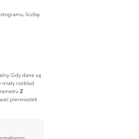
stogramu, liczbę
alny. Gdy dane są
y miały rozkład
arametru
Z
ywać pierwiastek
ormalnego,