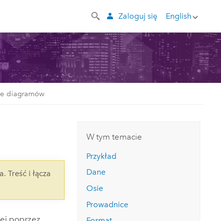
Zaloguj się
English
ie diagramów
W tym temacie
Przykład
Dane
a. Treść i łącza
Osie
Prowadnice
wej poprzez
Format