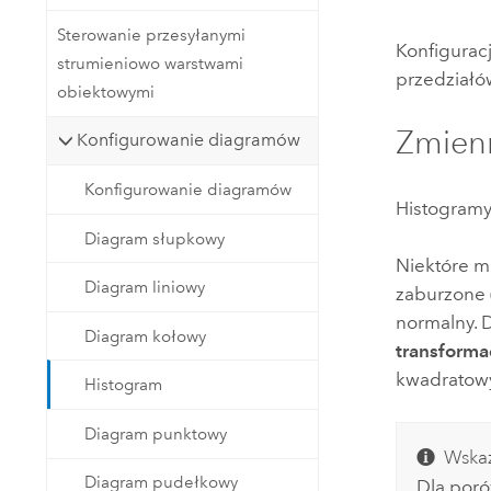
Sterowanie przesyłanymi
Konfigurac
strumieniowo warstwami
przedziałów
obiektowymi
Zmien
Konfigurowanie diagramów
Konfigurowanie diagramów
Histogramy
Diagram słupkowy
Niektóre m
Diagram liniowy
zaburzone (
normalny. 
Diagram kołowy
transforma
kwadratow
Histogram
Diagram punktowy
Wska
Diagram pudełkowy
Dla por