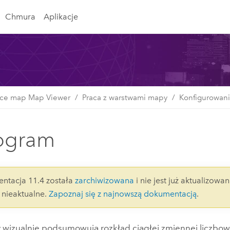
Chmura
Aplikacje
rce map Map Viewer
Praca z warstwami mapy
Konfigurowan
ogram
ntacja 11.4 została
zarchiwizowana
i nie jest już aktualizowan
nieaktualne.
Zapoznaj się z najnowszą dokumentacją
.
 wizualnie podsumowują rozkład ciągłej zmiennej liczbo