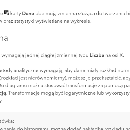
je
karty
Dane
obejmują zmienną służącą do tworzenia hi
 oraz statystyki wyświetlane na wykresie.
na
 wymagają jednej ciągłej zmiennej typu
Liczba
na osi X.
etody analityczne wymagają, aby dane miały rozkład norm
rozkład jest nierównomierny), możesz je przekształcić, ab
Do diagramu można stosować transformacje za pomocą p
cją
. Transformacje mogą być logarytmiczne lub wykorzyst
y.
zówka:
ównania do histogramu można dodać nakładkę rozkładu n