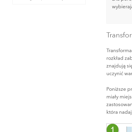
wybieraj
Transfo
Transforma
rozkład zab
znajdują s
uczynić war
Poniższe p
miały miej
zastosowan
która nada