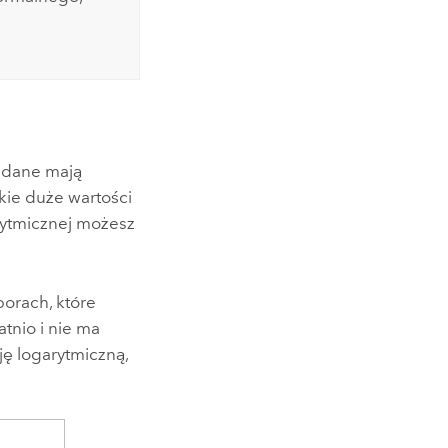
y dane mają
akie duże wartości
rytmicznej możesz
borach, które
tnio i nie ma
ję logarytmiczną,