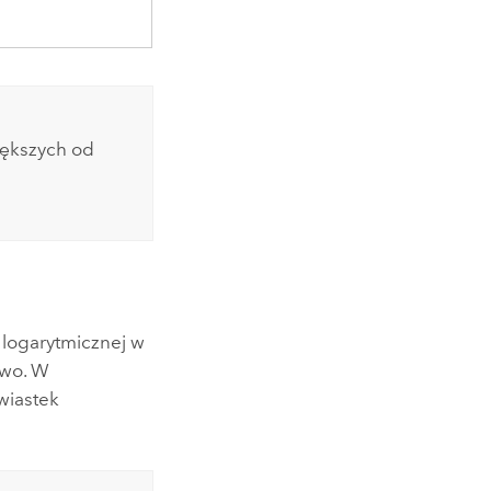
iększych od
 logarytmicznej w
awo. W
wiastek