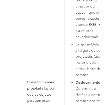
projetada. Escolh
uma cor ou
especifique uma 
personalizada
usando RGB, HS
ou valores
hexadecimais.
Largura
—Determi
a largura da som
projetada. Quant
maior o valor, ma
e mais borrada é 
sombra.
Sombra
O efeito
Deslocamento
—
projetada
Determina a
faz com
distância entre a
que os objetos
sombra projetad
pareçam estar