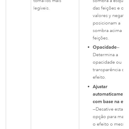
sombra à esquer
torná-los mais
das feições e os
legíveis.
valores y negativ
posicionam a
sombra acima da
feições.
Opacidade
—
Determina a
opacidade ou
transparência do
efeito.
Ajustar
automaticament
com base na esc
—Desative esta
opção para mant
o efeito o mesmo