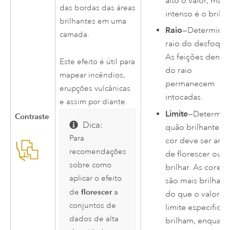
alto o valor, mais
das bordas das áreas
intenso é o brilho
brilhantes em uma
Raio
—Determina 
camada.
raio do desfoque
As feições dentr
Este efeito é útil para
do raio
mapear incêndios,
permanecem
erupções vulcânicas
intocadas.
e assim por diante.
Limite
—Determin
Contraste
Dica:
quão brilhante u
Para
cor deve ser ante
recomendações
de florescer ou
sobre como
brilhar. As cores
aplicar o efeito
são mais brilhant
florescer
de
a
do que o valor d
conjuntos de
limite especifica
dados de alta
brilham, enquant