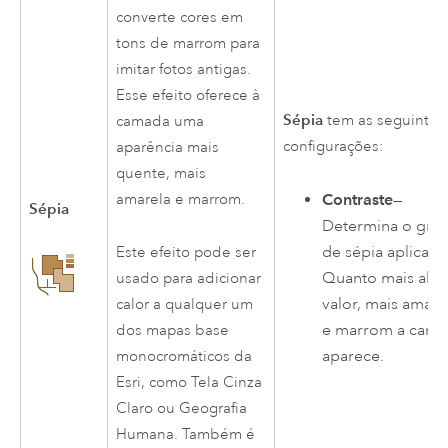
converte cores em
tons de marrom para
imitar fotos antigas.
Esse efeito oferece à
Sépia
tem as seguintes
camada uma
configurações:
aparência mais
quente, mais
Contraste
—
amarela e marrom.
Sépia
Determina o gra
de sépia aplicado
Este efeito pode ser
Quanto mais alto
usado para adicionar
valor, mais amare
calor a qualquer um
e marrom a cam
dos mapas base
aparece.
monocromáticos da
Esri
, como Tela Cinza
Claro ou Geografia
Humana. Também é