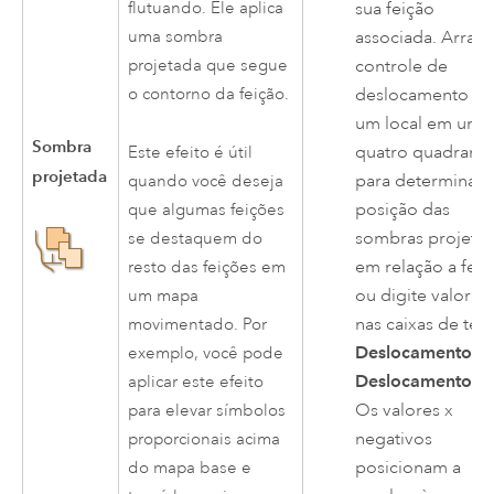
sua feição
flutuando. Ele aplica
associada. Arrast
uma sombra
controle de
projetada que segue
deslocamento pa
o contorno da feição.
um local em um 
Sombra
quatro quadrante
Este efeito é útil
projetada
para determinar 
quando você deseja
posição das
que algumas feições
sombras projeta
se destaquem do
em relação a feiç
resto das feições em
ou digite valores
um mapa
nas caixas de tex
movimentado. Por
Deslocamento X
exemplo, você pode
Deslocamento Y
.
aplicar este efeito
Os valores x
para elevar símbolos
negativos
proporcionais acima
posicionam a
do mapa base e