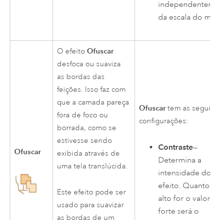
independenteme
da escala do map
Ofuscar
O efeito
desfoca ou suaviza
as bordas das
feições. Isso faz com
que a camada pareça
Ofuscar
tem as seguint
fora de foco ou
configurações:
borrada, como se
estivesse sendo
Contraste
—
Ofuscar
exibida através de
Determina a
uma tela translúcida.
intensidade do
efeito. Quanto m
Este efeito pode ser
alto for o valor, 
usado para suavizar
forte será o
as bordas de um