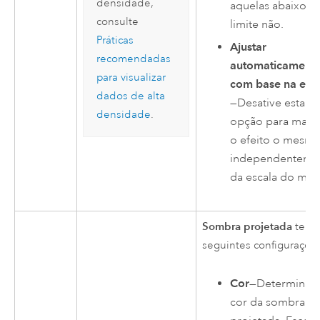
densidade,
aquelas abaixo d
consulte
limite não.
Práticas
Ajustar
recomendadas
automaticament
para visualizar
com base na esc
dados de alta
—Desative esta
densidade
.
opção para mant
o efeito o mesmo
independenteme
da escala do map
Sombra projetada
tem 
seguintes configuraçõe
Cor
—Determina a
cor da sombra