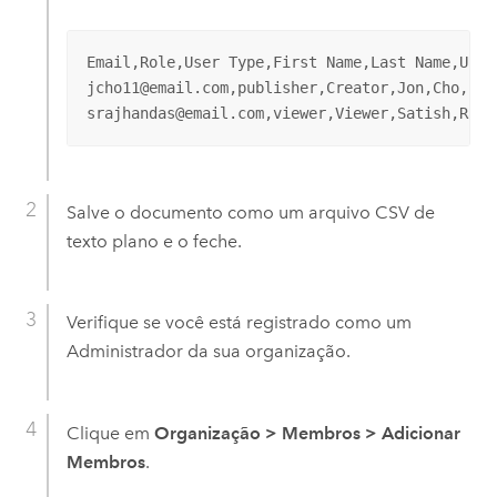
Email,Role,User Type,First Name,Last Name,Usern
jcho11@email.com,publisher,Creator,Jon,Cho,jcho
srajhandas@email.com,viewer,Viewer,Satish,Rajh
Salve o documento como um arquivo CSV de
texto plano e o feche.
Verifique se você está registrado como um
Administrador da sua organização.
Clique em
Organização
>
Membros
>
Adicionar
Membros
.