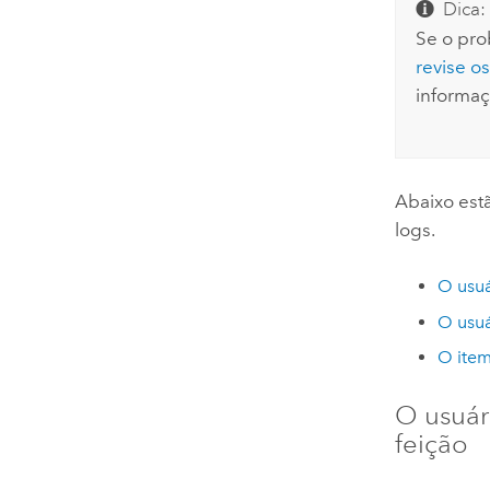
Dica:
Se o pro
revise o
informaç
Abaixo est
logs.
O usuá
O usuá
O item
O usuár
feição