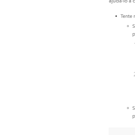
ajudá-lo a 
Tente 
S
p
S
p