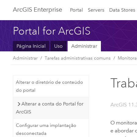
ArcGIS Enterprise
Portal
Servers
Data Stores
Portal for ArcGIS
Página Inicial
Uso
Administrar
Administrar
Tarefas administrativas comuns
Monitora
Trab
Alterar o diretório de conteúdo
do portal
Alterar a conta do Portal for
ArcGIS 11.
ArcGIS
O monitoram
Configurar uma implantação
e abordar q
desconectada