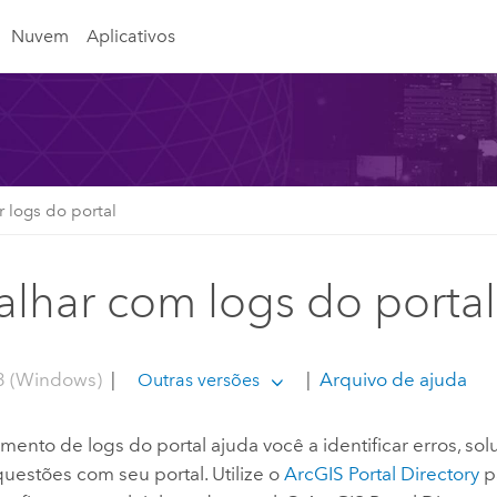
Nuvem
Aplicativos
r logs do portal
alhar com logs do portal
3 (Windows)
|
|
Arquivo de ajuda
Outras versões
ento de logs do portal ajuda você a identificar erros, so
uestões com seu portal. Utilize o
ArcGIS Portal Directory
pa