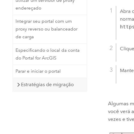
utilizar um servidor de proxy
endereçado
Abra o
norma
Integrar seu portal com um
http
proxy reverso ou balanceador
de carga
Cliqu
Especificando o local da conta
do Portal for ArcGIS
Mante
Parar e iniciar o portal
Estratégias de migração
Algumas me
você verá 
vezes e tiv