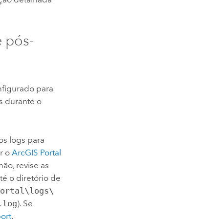
 pós-
onfigurado para
s durante o
os logs para
r o
ArcGIS Portal
não, revise as
té o diretório de
portal\logs\
.log
).
Se
ort
.