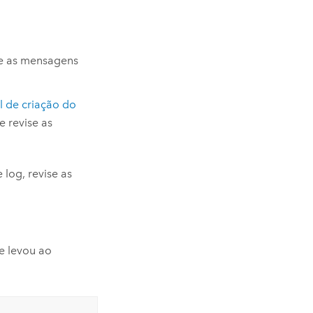
se as mensagens
l de criação do
 revise as
log, revise as
e levou ao