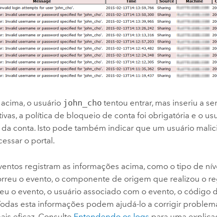
 acima, o usuário
john_cho
tentou entrar, mas inseriu a s
tivas, a política de bloqueio de conta foi obrigatória e o usu
da conta. Isto pode também indicar que um usuário malic
essar o portal.
entos registram as informações acima, como o tipo de níve
orreu o evento, o componente de origem que realizou o re
eu o evento, o usuário associado com o evento, o código d
Todas esta informações podem ajudá-lo a corrigir problema
ais eficaz. Consulte
Entendendo os logs
para uma explica