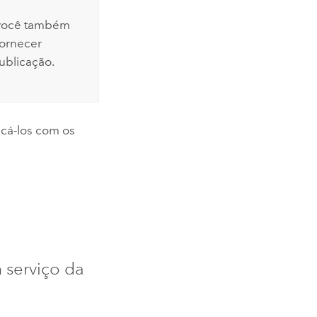
 você também
fornecer
ublicação.
icá-los com os
 serviço da