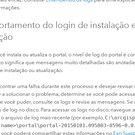
ormações.
tamento do login de instalação e
ação
 instala ou atualiza o portal, o nível de log do portal é c
Isto significa que mensagens muito detalhadas são anotada
 instalação ou atualização.
ontrar uma falha durante este processo e desejar revisar 
ê a solucionar o problema, determine se você pode acessa
Se você puder, consulte os logs e revise as mensagens. Se 
de log no disco.
Para acessar os logs no disco, navegue a
a o arquivo de log mais recente (por exemplo,
C:\arcgis
 name>\portal\portal-20150101.095803-8596-0.0
, você poderá compartilhar estas informações no
Esri Supp