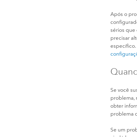
Após o proc
configurad
sérios que
precisar a
específico.
configuraç
Quando
Se você su
problema, 
obter infor
problema c
Se um probl