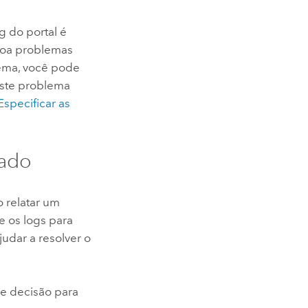
g do portal é
 aoa problemas
lema, você pode
este problema
Especificar as
rado
 relatar um
e os logs para
udar a resolver o
de decisão para