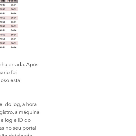
enha errada. Após
ário foi
ioso está
l do log, a hora
gistro, a máquina
e log e ID do
s no seu portal
ção detalhada