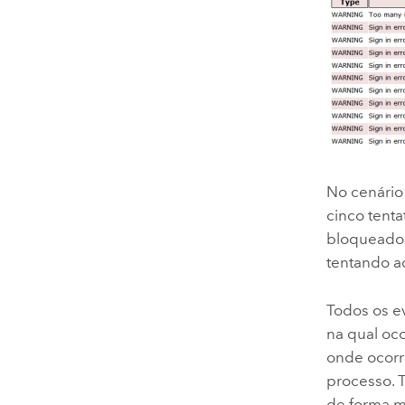
No cenário
cinco tenta
bloqueado 
tentando ac
Todos os ev
na qual oc
onde ocorr
processo. 
de forma m