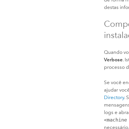
destas inf
Compor
instal
Quando você
Verbose
. 
processo de
Se você enc
ajudar voc
Directory
. 
mensagens 
logs e abr
<machine
necessário