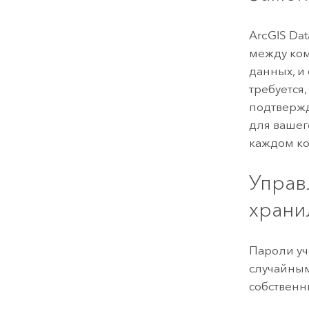
ArcGIS Dat
между ком
данных, и
требуется
подтверж
для вашег
каждом к
Управ
храни
Пароли уч
случайным
собственн