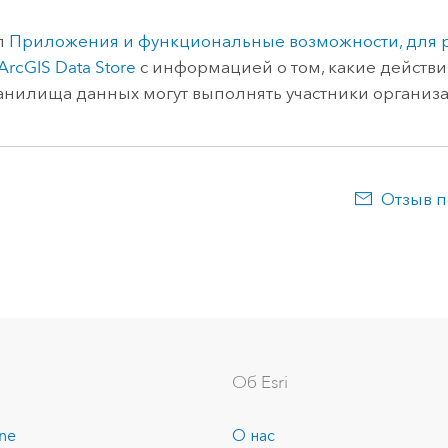
л
Приложения и функциональные возможности, для 
ArcGIS Data Store
с информацией о том, какие действи
ранилища данных могут выполнять участники организ
Отзыв п
Об Esri
ine
О нас