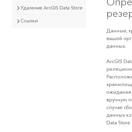
Опре
Удаление ArcGIS Data Store
резе
Ссылки
Данные, х
вашей орг
данных.
ArcGIS Dat
реляционн
Располож
хранилищ 
ожидания)
вручную п
случае сб
данных кэ
Data Store