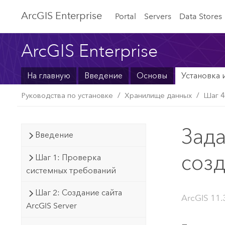
ArcGIS Enterprise
Portal
Servers
Data Stores
ArcGIS Enterprise
На главную
Введение
Основы
Установка 
Руководства по установке
Хранилище данных
Шаг 4
Зад
Введение
созд
Шаг 1: Проверка
системных требований
Шаг 2: Создание сайта
ArcGIS 11.3
ArcGIS Server