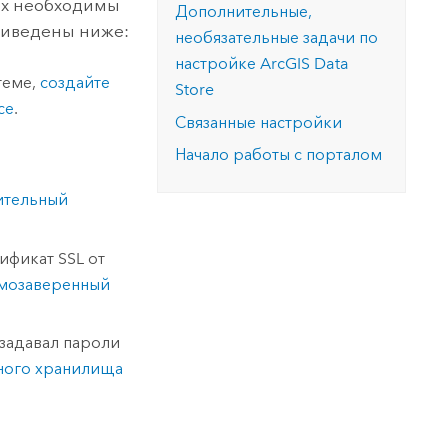
ых необходимы
Дополнительные,
риведены ниже:
необязательные задачи по
настройке
ArcGIS Data
теме,
создайте
Store
се
.
Связанные настройки
Начало работы с порталом
ительный
ификат SSL от
амозаверенный
задавал пароли
ного хранилища