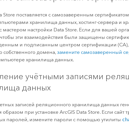
a Store
поставляется с самозаверенным сертификатом
пьютерами хранилища данных, хостинг-сервера и х
 с мастером настройки Data Store. Если для вашей ор
, чтобы эти взаимодействия были защищены сертифик
денным и подписанным центром сертификации (CA),
о собственного домена,
замените самозаверенный се
омпьютере хранилища данных.
ление учётными записями реля
лища данных
етных записей реляционного хранилища данных ге
 образом при установке
ArcGIS Data Store
. Если сайт 
ых паролей, измените пароли с помощью утилиты
ch