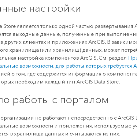
анные настройки
a Store
является только одной частью развертывания
нятся выходные данные, полученные при выполнении
 в других клиентах и приложениях ArcGIS. В зависимос
ого хранилища (или хранилищ) данных, может потре
льная настройка компонентов ArcGIS. См. раздел
Пр
льные возможности, для работы которых требуется
A
ей о том, где содержится информация о компонентах
торых необходим каждый тип
ArcGIS Data Store
.
ло работы с порталом
 организации не работают непосредственно с
ArcGIS 
льные возможности и приложения, используемые уч
тся в хранилища данных и считываются из них.