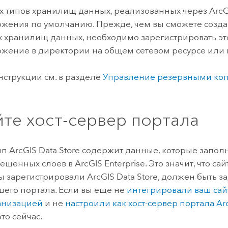
х типов хранилищ данных, реализованных через
ArcG
жения по умолчанию. Прежде, чем вы сможете созда
х хранилищ данных, необходимо зарегистрировать эт
жение в директории на общем сетевом ресурсе или в
струкции см. в разделе
Управление резервными ко
йте хост-сервер портала
ип
ArcGIS Data Store
содержит данные, которые запол
мещенных слоев в
ArcGIS Enterprise
. Это значит, что са
ы зарегистрировали
ArcGIS Data Store
, должен быть за
шего портала. Если вы еще не
интегрировали ваш са
анизацией
и не
настроили как хост-сервер портала
Ar
то сейчас.