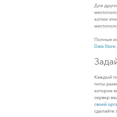
Для други
местополо
копии эти
местополо
Полные ин
Data Store
.
Зада
Каждый т
типы раз
котором в
сервер ва
своей орг
сделайте э