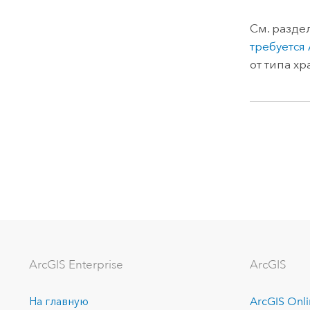
См. разде
требуется
от типа х
ArcGIS Enterprise
ArcGIS
На главную
ArcGIS Onl