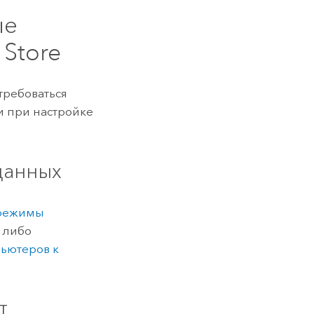
ые
 Store
требоваться
 при настройке
данных
режимы
, либо
ьютеров к
т