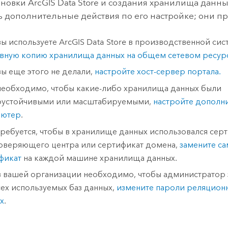
ановки
ArcGIS Data Store
и создания хранилища данн
 дополнительные действия по его настройке; они п
вы используете
ArcGIS Data Store
в производственной сис
вную копию хранилища данных на общем сетевом ресур
вы еще этого не делали,
настройте хост-сервер портала.
необходимо, чтобы какие-либо хранилища данных были
оустойчивыми или масштабируемыми,
настройте дополн
ьютер
.
требуется, чтобы в хранилище данных использовался серт
оверяющего центра или сертификат домена,
замените с
фикат
на каждой машине хранилища данных.
в вашей организации необходимо, чтобы администратор 
сех используемых баз данных,
измените пароли реляцион
х
.