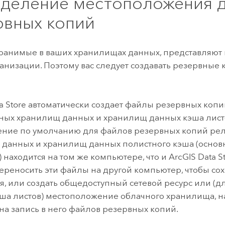
деление местоположения 
рвных копий
ранимые в ваших хранилищах данных, представляют 
анизации. Поэтому вас следует создавать резервные 
a Store
автоматически создает файлы резервных копи
ых хранилищ данных и хранилищ данных кэша лист
ение по умолчанию для файлов резервных копий ре
данных и хранилищ данных полистного кэша (осно
 находится на том же компьютере, что и
ArcGIS Data S
ереносить эти файлы на другой компьютер, чтобы сох
оя, или создать общедоступный сетевой ресурс или (
ша листов) местоположение облачного хранилища, 
на запись в него файлов резервных копий.