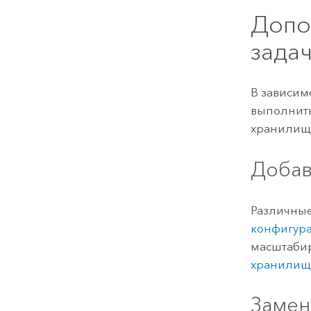
Допо
зада
В зависим
выполнит
хранилищ
Добав
Различны
конфигур
масштабир
хранилищ
Замен