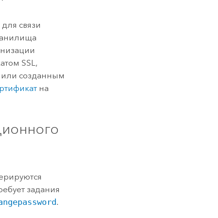
 для связи
ранилища
ганизации
атом SSL,
 или созданным
ртификат
на
ционного
нерируются
требует задания
angepassword
.