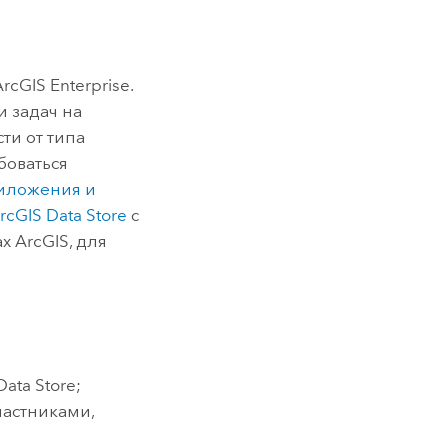
ArcGIS Enterprise
.
 задач на
ти от типа
боваться
иложения и
rcGIS Data Store
с
 ArcGIS, для
Data Store
;
астниками,