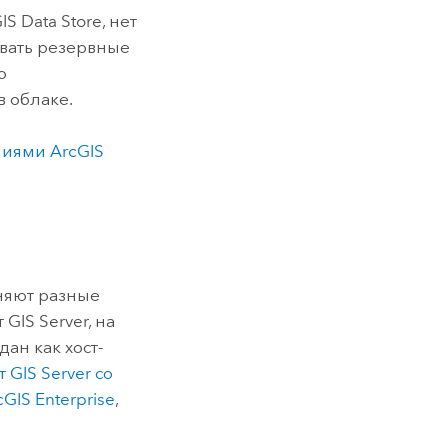
IS Data Store
, нет
вать резервные
о
 облаке.
пиями
ArcGIS
няют разные
йт
GIS Server
, на
дан как хост-
йт
GIS Server
со
cGIS Enterprise
,