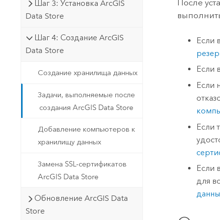
После уст
Шаг 3: Установка ArcGIS
выполнить
Data Store
Шаг 4: Создание ArcGIS
Если 
Data Store
резер
Если 
Создание хранилища данных
Если 
Задачи, выполняемые после
отказ
создания ArcGIS Data Store
комп
Если 
Добавление компьютеров к
удост
хранилищу данных
серти
Замена SSL-сертификатов
Если 
ArcGIS Data Store
для в
данны
Обновление ArcGIS Data
Store