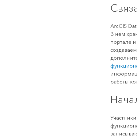
Связ
ArcGIS Dat
В нем хра
портале и
создаваем
дополните
функциона
информаци
работы ко
Нача
Участники
функциона
записываю