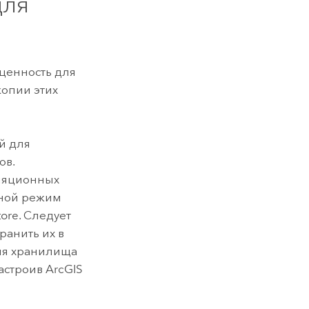
для
ценность для
копии этих
й для
ов.
ляционных
вной режим
tore
. Следует
ранить их в
для хранилища
настроив
ArcGIS