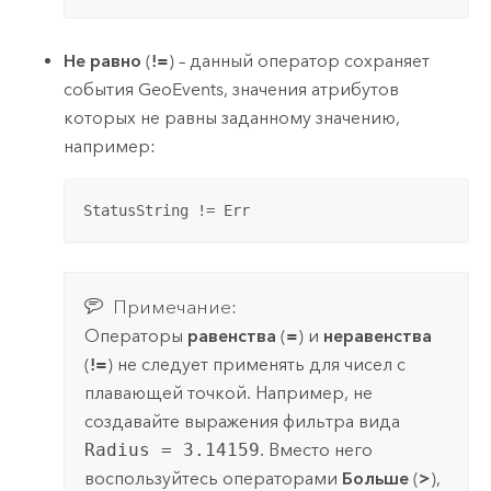
Не равно
(
!=
) – данный оператор сохраняет
события GeoEvents, значения атрибутов
которых не равны заданному значению,
например:
StatusString != Err
Примечание:
Операторы
равенства
(
=
) и
неравенства
(
!=
) не следует применять для чисел с
плавающей точкой. Например, не
создавайте выражения фильтра вида
Radius = 3.14159
. Вместо него
воспользуйтесь операторами
Больше
(
>
),