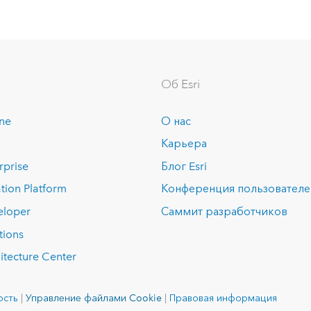
Об Esri
ine
О нас
Карьера
rprise
Блог Esri
tion Platform
Конференция пользовател
eloper
Саммит разработчиков
tions
itecture Center
ость
|
Управление файлами Cookie
|
Правовая информация