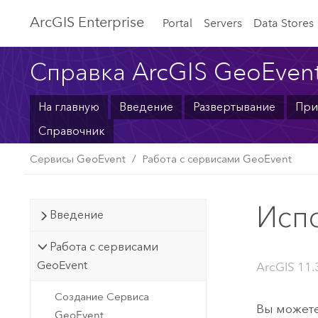
ArcGIS Enterprise
Portal
Servers
Data Stores
Справка ArcGIS GeoEvent
На главную
Введение
Развертывание
При
Справочник
Сервисы GeoEvent
Работа с сервисами GeoEvent
Исп
Введение
Работа с сервисами
GeoEvent
ArcGIS 11.
Создание Сервиса
Вы можете
GeoEvent