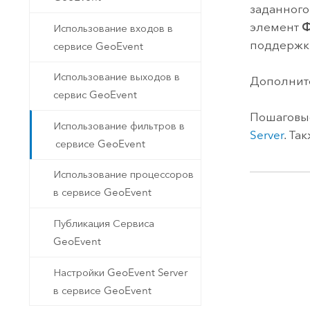
заданного
элемент
Ф
Использование входов в
поддержки
сервисе GeoEvent
Использование выходов в
Дополните
сервис GeoEvent
Пошаговые
Использование фильтров в
Server
. Та
сервисе GeoEvent
Использование процессоров
в сервисе GeoEvent
Публикация Сервиса
GeoEvent
Настройки GeoEvent Server
в сервисе GeoEvent