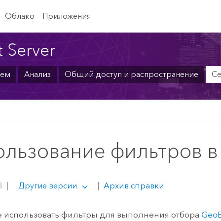
Облако
Приложения
 Server
ем
Анализ
Общий доступ и распространение
Се
ользование фильтров в
3
|
|
Архив справки
Другие версии
 использовать фильтры для выполнения отбора
GeoE