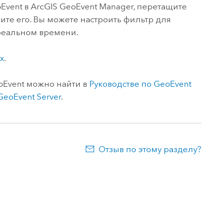
Event в
ArcGIS GeoEvent Manager
, перетащите
те его. Вы можете настроить фильтр для
реальном времени.
х
.
oEvent можно найти в
Руководстве по
GeoEvent
GeoEvent Server
.
Отзыв по этому разделу?