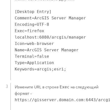
[Desktop Entry]

Comment=ArcGIS Server Manager

Encoding=UTF-8

Exec=firefox 
localhost:6080/arcgis/manager

Icon=web-browser

Name=ArcGIS Server Manager

Terminal=false

Type=Application

Keywords=arcgis;esri;
Измените URL в строке
Exec
на следующий
формат –
https://gisserver.domain.com:6443/arcg