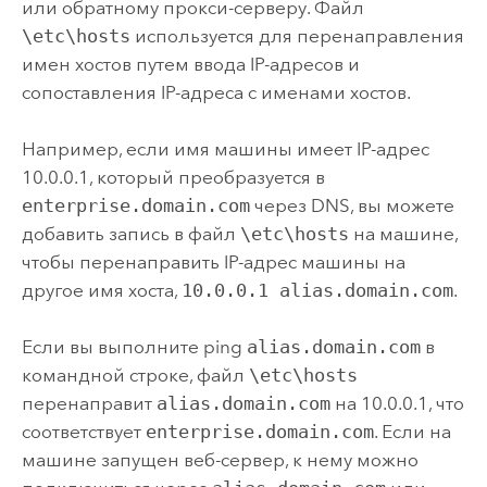
или обратному прокси-серверу.
Файл
\etc\hosts
используется для перенаправления
имен хостов путем ввода IP-адресов и
сопоставления IP-адреса с именами хостов.
Например, если имя машины имеет IP-адрес
10.0.0.1, который преобразуется в
enterprise.domain.com
через DNS, вы можете
добавить запись в файл
\etc\hosts
на машине,
чтобы перенаправить IP-адрес машины на
другое имя хоста,
10.0.0.1 alias.domain.com
.
Если вы выполните ping
alias.domain.com
в
командной строке, файл
\etc\hosts
перенаправит
alias.domain.com
на 10.0.0.1, что
соответствует
enterprise.domain.com
. Если на
машине запущен веб-сервер, к нему можно