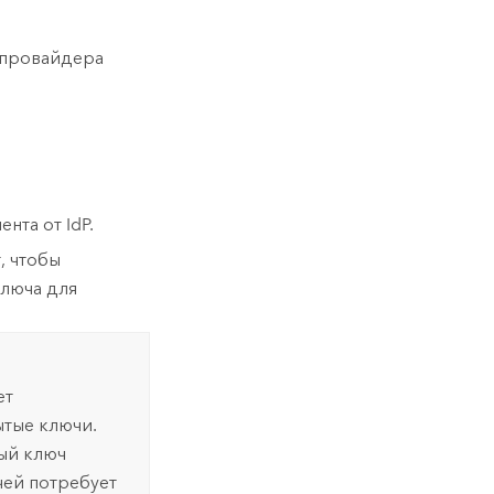
 провайдера
нта от IdP.
, чтобы
ключа для
ет
тые ключи.
тый ключ
чей потребует