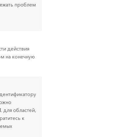
бежать проблем
ти действия
ом на конечную
идентификатору
Можно
l
для областей,
ратитесь к
аемых