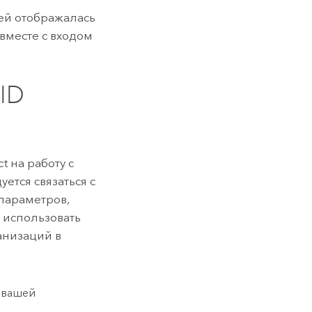
ней отображалась
вместе с входом
ID
ct
на работу с
тся связаться с
параметров,
 использовать
анизаций в
а вашей