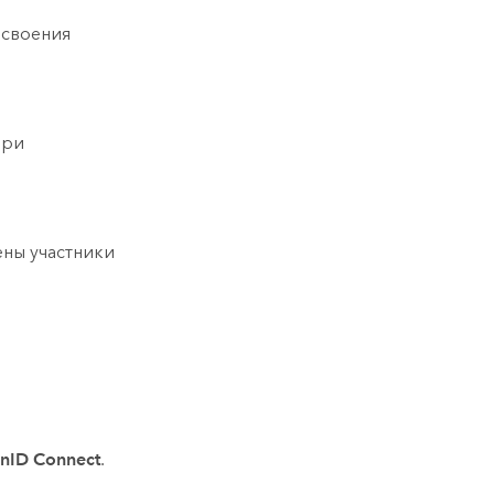
исвоения
при
ены участники
nID Connect
.