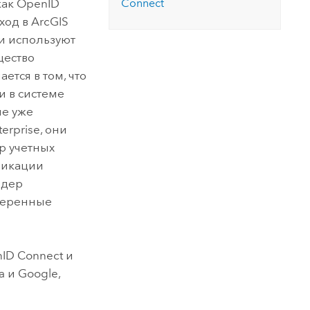
как
OpenID
Connect
вход в
ArcGIS
ни используют
щество
тся в том, что
и в системе
ые уже
terprise
, они
р учетных
фикации
йдер
еренные
ID Connect
и
a
и
Google
,