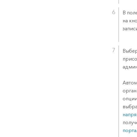
В пол
на кн
запис
Выбер
присо
админ
Автом
орган
опции
выбра
напря
получ
порта