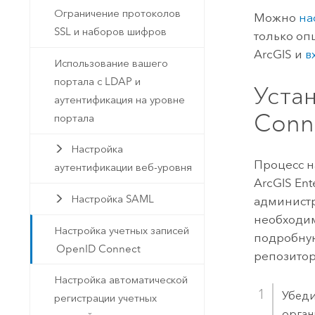
Ограничение протоколов
Можно
на
SSL и наборов шифров
только оп
ArcGIS и
в
Использование вашего
портала с LDAP и
Уста
аутентификация на уровне
Conn
портала
Настройка
Процесс н
аутентификации веб-уровня
ArcGIS Ent
Настройка SAML
администр
необходим
Настройка учетных записей
подробную
OpenID Connect
репозито
Настройка автоматической
Убеди
регистрации учетных
орган