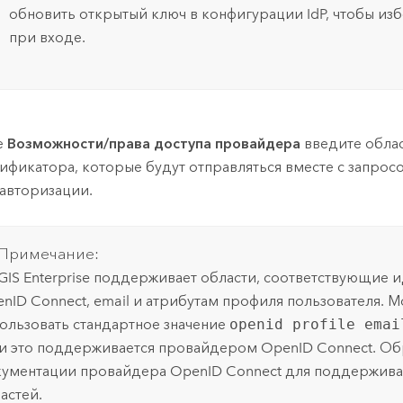
обновить открытый ключ в конфигурации IdP, чтобы из
при входе.
е
Возможности/права доступа провайдера
введите облас
ификатора, которые будут отправляться вместе с запрос
 авторизации.
Примечание:
GIS Enterprise
поддерживает области, соответствующие 
nID Connect
, email и атрибутам профиля пользователя. 
ользовать стандартное значение
openid profile emai
и это поддерживается провайдером
OpenID Connect
. Об
ументации провайдера
OpenID Connect
для поддержив
астей.