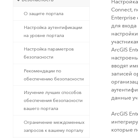
Настройка
Connect
, 
О защите портала
Enterprise
для входа
Настройка аутентификации
настройки
на уровне портала
участника
Настройка параметров
ArcGIS Ent
безопасности
настроены
вводят им
Рекомендации по
записей о
обеспечению безопасности
организац
аутентифи
Изучение лучших способов
данные уч
обеспечения безопасности
вашего портала
ArcGIS Ent
интегриру
Ограничение междоменных
которые 
запросов к вашему порталу