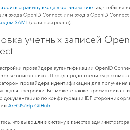
строить страницу входа в организацию
так, чтобы на 
ция входа
OpenID Connect
, или вход в
OpenID Connect
ходом
SAML
(если настроено).
новка учетных записей
Open
ect
астройки провайдера аутентификации
OpenID Conne
erprise
описан ниже.
Перед продолжением рекомендуе
атором провайдера идентификации для получения 
ых для настройки. Вы можете также просматривать и
 документацию по конфигурации IDP сторонних орг
рии
ArcGIS/idp GitHub
.
тесь, что вы вошли в систему в качестве администратор
изации.