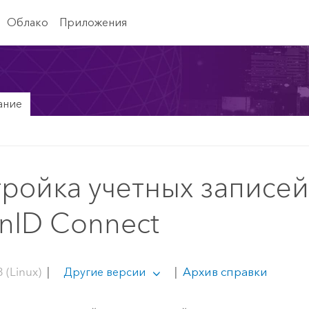
Облако
Приложения
ание
ройка учетных записе
nID Connect
 (Linux)
|
|
Архив справки
Другие версии