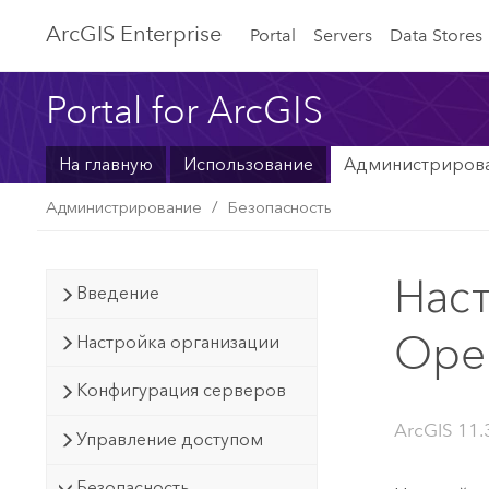
ArcGIS Enterprise
Portal
Servers
Data Stores
Portal for ArcGIS
На главную
Использование
Администриров
Администрирование
Безопасность
Наст
Введение
Ope
Настройка организации
Конфигурация серверов
ArcGIS 11.3
Управление доступом
Безопасность