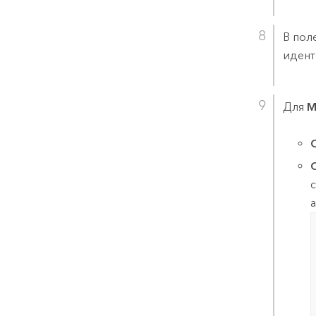
В пол
идент
Для
М