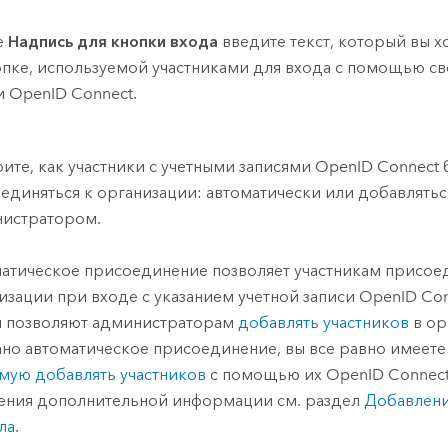
е
Надпись для кнопки входа
введите текст, который вы х
опке, используемой участниками для входа с помощью св
и
OpenID Connect
.
ите, как участники с учетными записями
OpenID Connect
единяться к организации: автоматически или добавлятьс
истратором.
атическое присоединение позволяет участникам присоед
изации при входе с указанием учетной записи
OpenID Con
 позволяют администраторам
добавлять участников
в ор
но автоматическое присоединение, вы все равно имеете
мую добавлять участников
с помощью их
OpenID Connec
ения дополнительной информации см. раздел
Добавлени
ла
.