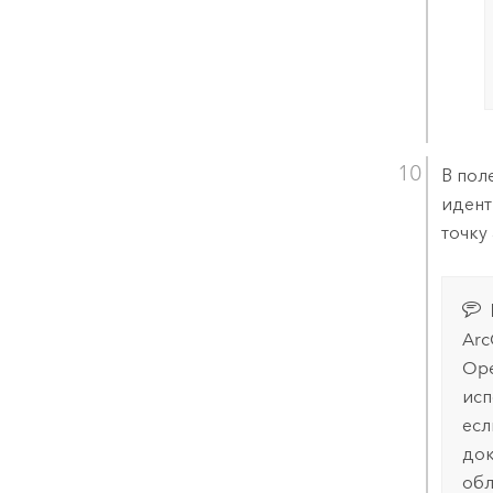
В пол
идент
точку
Arc
Ope
исп
есл
док
обл