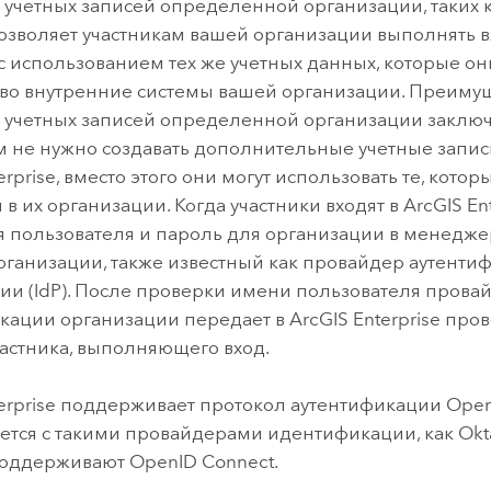
 учетных записей определенной организации, таких 
позволяет участникам вашей организации выполнять 
с использованием тех же учетных данных, которые о
 во внутренние системы вашей организации. Преиму
 учетных записей определенной организации заключае
м не нужно создавать дополнительные учетные запис
erprise
, вместо этого они могут использовать те, котор
 в их организации. Когда участники входят в
ArcGIS En
я пользователя и пароль для организации в менедже
рганизации, также известный как провайдер аутенти
ии (IdP). После проверки имени пользователя прова
кации организации передает в
ArcGIS Enterprise
пров
астника, выполняющего вход.
erprise
поддерживает протокол аутентификации
Open
ется с такими провайдерами идентификации, как
Okt
поддерживают
OpenID Connect
.