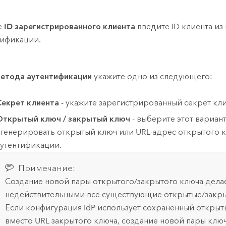
е
ID зарегистрированного клиента
введите ID клиента из
ификации.
етода аутентификации
укажите одно из следующего:
Секрет клиента
- укажите зарегистрированный секрет клие
Открытый ключ / закрытый ключ
- выберите этот вариант
сгенерировать открытый ключ или URL-адрес открытого 
аутентификации.
Примечание:
Создание новой пары открытого/закрытого ключа дела
недействительными все существующие открытые/закры
Если конфигурация IdP использует сохраненный откры
вместо URL закрытого ключа, создание новой пары клю