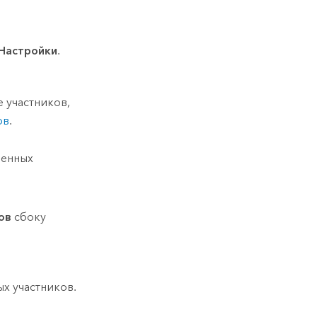
Настройки
.
 участников,
ов
.
ленных
ов
сбоку
х участников.