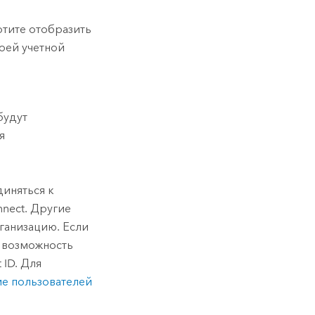
отите отобразить
оей учетной
будут
я
иняться к
nect
. Другие
ганизацию. Если
 возможность
t
ID. Для
е пользователей