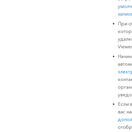
умол
запис
При 
котор
удале
Viewer
Начина
автом
элект
конта
орган
уведо
Если 
вас н
допол
отобр