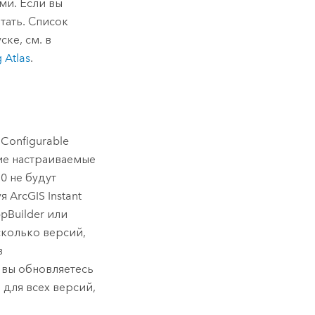
ми. Если вы
тать. Список
ске, см. в
 Atlas
.
 Configurable
шие настраиваемые
0 не будут
уя
ArcGIS Instant
pBuilder
или
сколько версий,
в
 вы обновляетесь
 для всех версий,