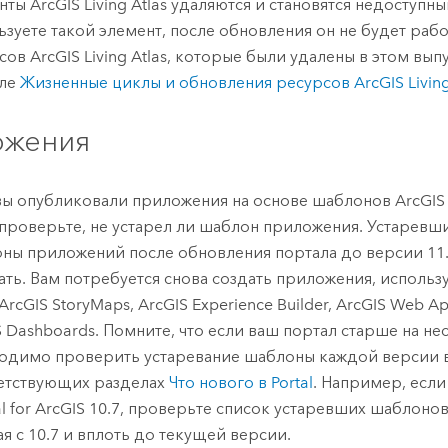
енты
ArcGIS Living Atlas
удаляются и становятся недоступны
ьзуете такой элемент, после обновления он не будет рабо
рсов
ArcGIS Living Atlas
, которые были удалены в этом выпу
еле
Жизненные циклы и обновления ресурсов
ArcGIS Living
ожения
вы опубликовали приложения на основе шаблонов
ArcGIS
 проверьте, не устарел ли шаблон приложения. Устарев
ны приложений после обновления портала до версии 11.
ать. Вам потребуется снова создать приложения, использ
ArcGIS StoryMaps
,
ArcGIS Experience Builder
,
ArcGIS Web Ap
S Dashboards
. Помните, что если ваш портал старше на не
одимо проверить устаревание шаблоны каждой версии 
етствующих разделах
Что нового в
Portal
. Например, если
l for ArcGIS
10.7, проверьте список устаревших шаблонов
ая с 10.7 и вплоть до текущей версии.