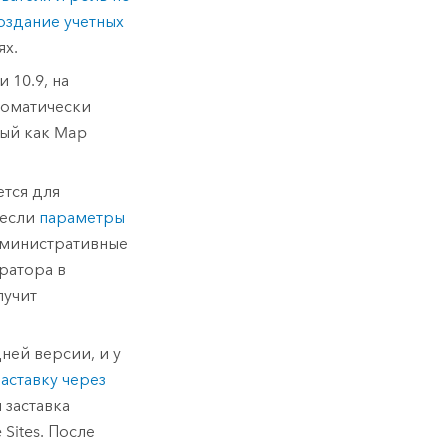
оздание учетных
ях.
 10.9, на
томатически
ный как
Map
тся для
 если
параметры
дминистративные
тратора в
лучит
ней версии, и у
аставку через
 заставка
 Sites
. После