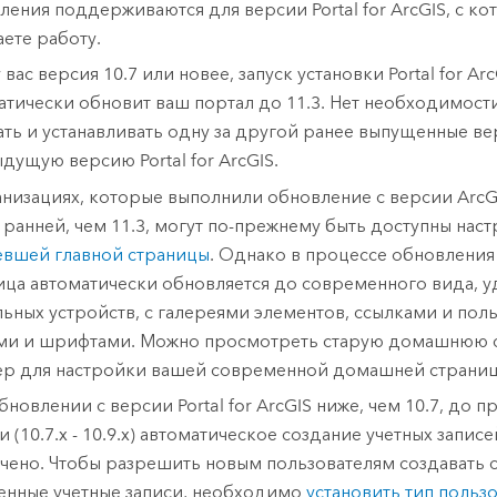
ления поддерживаются для версии
Portal for ArcGIS
, с к
аете работу.
 вас версия 10.7 или новее, запуск установки
Portal for Ar
атически обновит ваш портал до
11.3
. Нет необходимост
ать и устанавливать одну за другой ранее выпущенные ве
ыдущую версию
Portal for ArcGIS
.
анизациях, которые выполнили обновление с версии
ArcG
 ранней, чем
11.3
, могут по-прежнему быть доступны нас
евшей главной страницы
. Однако в процессе обновления
ица автоматически обновляется до современного вида, у
ьных устройств, с галереями элементов, ссылками и пол
ми и шрифтами. Можно просмотреть старую домашнюю с
р для настройки вашей современной домашней страниц
бновлении с версии
Portal for ArcGIS
ниже, чем 10.7, до 
 (10.7.x - 10.9.x) автоматическое создание учетных запис
чено. Чтобы разрешить новым пользователям создавать 
енные учетные записи, необходимо
установить тип пользо