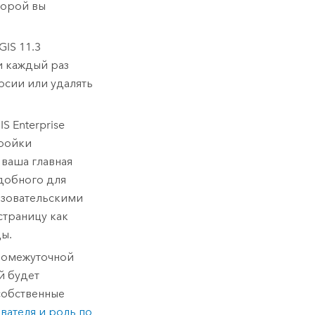
оторой вы
cGIS
11.3
и каждый раз
рсии или удалять
IS Enterprise
тройки
 ваша главная
добного для
ьзовательскими
траницу как
ы.
промежуточной
ей будет
собственные
вателя и роль по