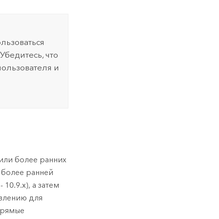
льзоваться
бедитесь, что
пользователя и
 или более ранних
и более ранней
10.9.x), а затем
влению для
прямые