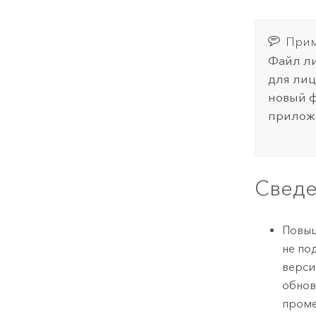
Прим
Файл ли
для лиц
новый ф
прилож
Сведе
Повы
не по
версии
обнов
проме