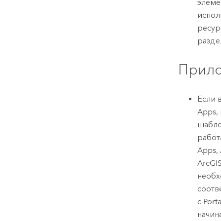
элем
испол
ресу
разд
Прил
Если 
Apps
,
шабло
работ
Apps
,
ArcGI
необх
соотв
с
Porta
начин