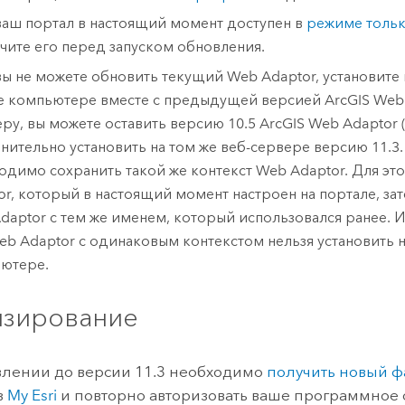
ваш портал в настоящий момент доступен в
режиме тольк
чите его перед запуском обновления.
вы не можете обновить текущий Web Adaptor, установит
е компьютере вместе с предыдущей версией
ArcGIS Web 
ру, вы можете оставить версию 10.5
ArcGIS Web Adaptor (I
нительно установить на том же веб-сервере версию
11.3
одимо сохранить такой же контекст Web Adaptor. Для эт
or, который в настоящий момент настроен на портале, за
daptor с тем же именем, который использовался ранее. И
eb Adaptor с одинаковым контекстом нельзя установить 
ютере.
зирование
влении до версии
11.3
необходимо
получить новый 
з
My Esri
и повторно авторизовать ваше программное 