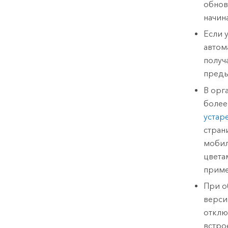
обнов
начин
Если у
автом
получ
пред
В орг
более
устар
стран
мобил
цвета
приме
При о
версии
отклю
встро