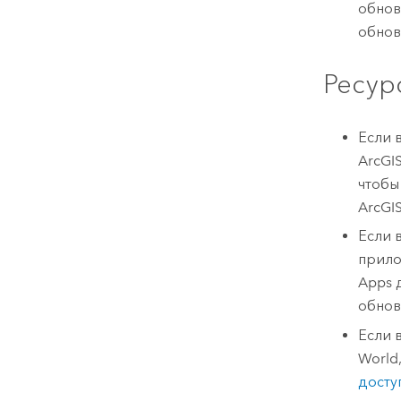
обнов
обнов
Ресур
Если 
ArcGIS
чтобы
ArcGIS
Если 
прило
Apps
д
обнов
Если 
World
досту