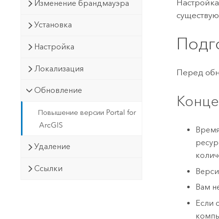
Настройк
Изменение брандмауэра
существу
Установка
Подг
Настройка
Локализация
Перед об
Обновление
Конце
Повышение версии Portal for
ArcGIS
Время
ресур
Удаление
колич
Ссылки
Верси
Вам н
Если 
комп