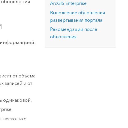
и обновления
ArcGIS Enterprise
Выполнение обновления
развертывания портала
и
Рекомендации после
обновления
 информацией:
висит от объема
х записей и от
ь одинаковой.
rprise
.
т несколько