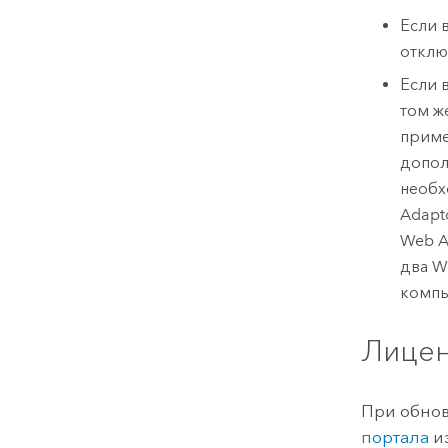
Если 
отклю
Если 
том ж
приме
допол
необх
Adapt
Web A
два W
компь
Лицен
При обно
портала
и