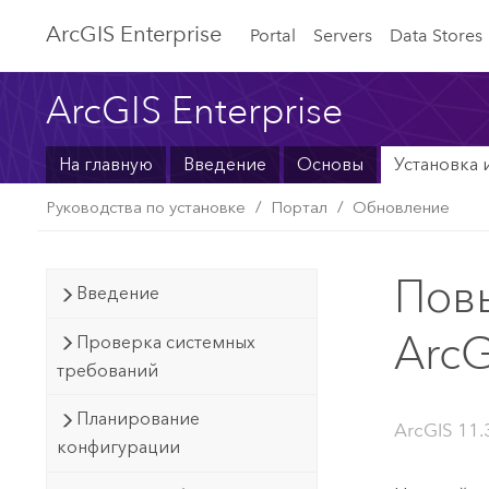
ArcGIS Enterprise
Portal
Servers
Data Stores
ArcGIS Enterprise
На главную
Введение
Основы
Установка 
Руководства по установке
Портал
Обновление
Повы
Введение
ArcG
Проверка системных
требований
Планирование
ArcGIS 11.3
конфигурации