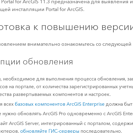
а
Portal for ArcGIS
11.3
предназначена для выявления 
ющей инсталляции
Portal for ArcGIS
.
отовка к повышению верси
новлением внимательно ознакомьтесь со следующей
пции обновления
, необходимое для выполнения процесса обновления, за
сов на портале, от количества зарегистрированных учетны
ества развертываемых компонентов и настроек.
я всех
базовых компонентов
ArcGIS Enterprise
должна быт
е нужно обновлять
ArcGIS Pro
одновременно с
ArcGIS Ente
сайт
ArcGIS Server
, интегрированный с порталом, содержи
ьютеров,
обновляйте ГИС-серверы
последовательно.