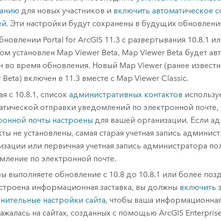
чанию
для новых участников и
включить автоматическое с
ей
. Эти настройки будут сохранены в будущих обновлени
обновлении
Portal for ArcGIS
11.3
с развертывания 10.8.1 или
ом установлен
Map Viewer Beta
,
Map Viewer Beta
будет ав
н во время обновления. Новый
Map Viewer
(ранее извест
 Beta
) включен в
11.3
вместе с
Map Viewer Classic
.
я с 10.8.1, список
административных контактов
используе
атической отправки уведомлений по электронной почте,
ронной почты настроены
для вашей организации. Если а
кты не установлены, самая старая учетная запись админис
изации или первичная учетная запись администратора по
мление по электронной почте.
вы выполняете обновление с 10.8 до 10.8.1 или более позд
астроена информационная заставка, вы должны
включить з
нительные настройки сайта
, чтобы ваша информационная
ажалась на сайтах, созданных с помощью
ArcGIS Enterprise