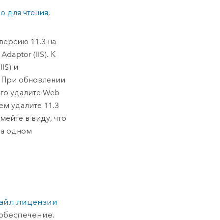
о для чтения
,
е версию
11.3
на
Adaptor (IIS)
. К
IS)
и
. При обновлении
ого удалите Web
тем удалите
11.3
мейте в виду, что
на одном
файл лицензии
обеспечение.