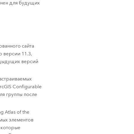
анен для будущих
ованного сайта
о версии
11.3
,
едыдущих версий
настраиваемых
rcGIS Configurable
ля группы после
g Atlas of the
емых элементов
екоторые