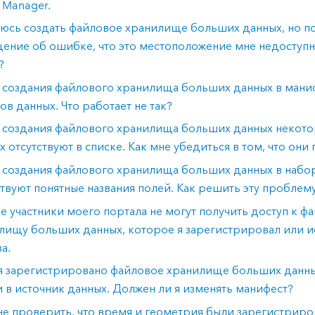
Manager.
аюсь создать файловое хранилище больших данных, но п
ение об ошибке, что это местоположение мне недоступно
?
 создания файлового хранилища больших данных в маниф
ов данных. Что работает не так?
 создания файлового хранилища больших данных некот
х отсутствуют в списке. Как мне убедиться в том, что они
 создания файлового хранилища больших данных в набо
ствуют понятные названия полей. Как решить эту проблем
е участники моего портала не могут получить доступ к ф
лищу больших данных, которое я зарегистрировал или и
а.
я зарегистрировано файловое хранилище больших данны
и в источник данных. Должен ли я изменять манифест?
не проверить, что время и геометрия были зарегистрир