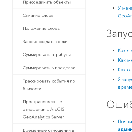
Присоединить объекты
У мен
Слияние слоев
GeoAna
Наложение слоев
Запу
Заново создать треки
Как я
Суммировать атрибуты
Как м
Суммировать в пределах
Как о
Я зап
Трассировать события по
време
близости
Ошиб
Пространственные
отношения в ArcGIS
GeoAnalytics Server
Появи
админ
Временные отношения в