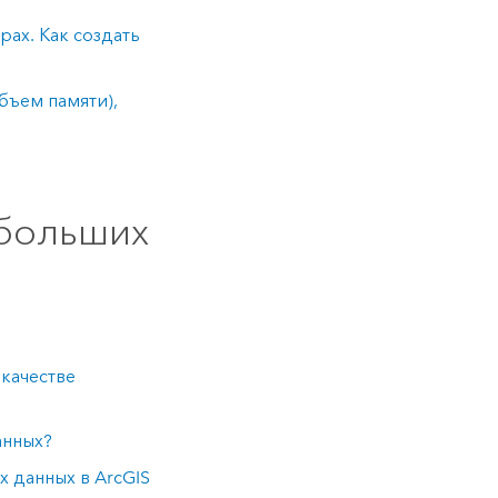
ах. Как создать
бъем памяти),
 больших
 качестве
анных?
х данных в
ArcGIS