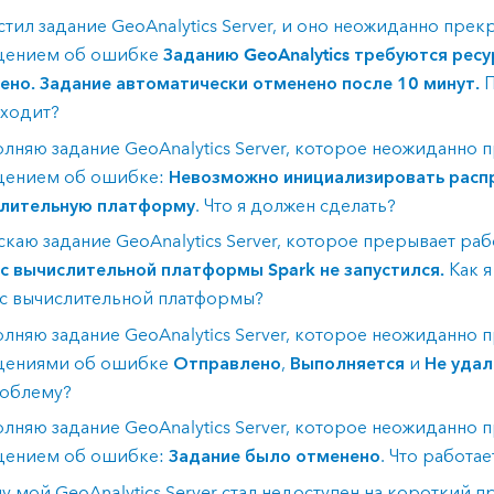
устил задание
GeoAnalytics Server
, и оно неожиданно прекр
щением об ошибке
Заданию GeoAnalytics требуются ресу
ено. Задание автоматически отменено после 10 минут.
П
ходит?
олняю задание
GeoAnalytics Server
, которое неожиданно 
ением об ошибке:
Невозможно инициализировать расп
лительную платформу
. Что я должен сделать?
ускаю задание
GeoAnalytics Server
, которое прерывает ра
с вычислительной платформы Spark не запустился.
Как я
с вычислительной платформы?
олняю задание
GeoAnalytics Server
, которое неожиданно 
щениями об ошибке
Отправлено
,
Выполняется
и
Не удал
роблему?
олняю задание
GeoAnalytics Server
, которое неожиданно 
ением об ошибке:
Задание было отменено
. Что работае
му мой
GeoAnalytics Server
стал недоступен на короткий 