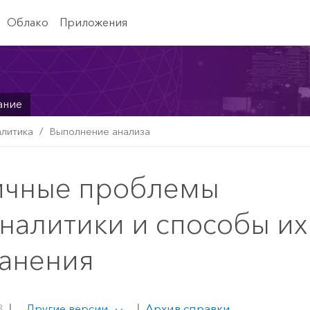
Облако
Приложения
ание
алитика
Выполнение анализа
ичные проблемы
налитики и способы их
ранения
3
|
|
Архив справки
Другие версии