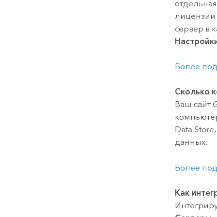
отдельная
лицензии 
сервер в 
Настройк
Более под
Сколько 
Ваш сайт
G
компьютер
Data Store
данных.
Более под
Как инте
Интегрир