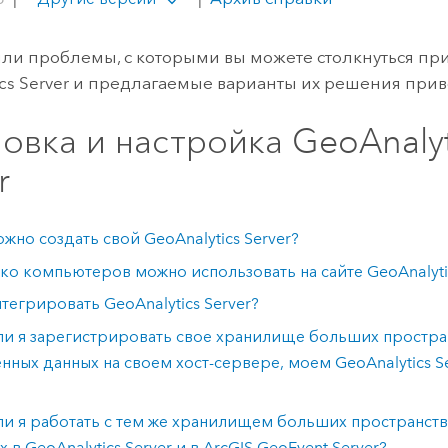
ли проблемы, с которыми вы можете столкнуться при
cs Server
и предлагаемые варианты их решения при
новка и настройка
GeoAnalyt
r
ожно создать свой
GeoAnalytics Server
?
ко компьютеров можно использовать на сайте
GeoAnalyti
нтегрировать
GeoAnalytics Server
?
ли я зарегистрировать свое хранилище больших простра
нных данных на своем хост-сервере, моем
GeoAnalytics S
ли я работать с тем же хранилищем больших пространст
х в
GeoAnalytics Server
и в
ArcGIS GeoEvent Server
?