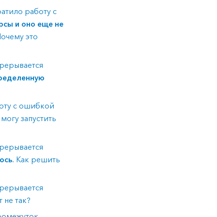
атило работу с
рсы и оно еще не
очему это
прерывается
ределенную
боту с ошибкой
 могу запустить
прерывается
ось
. Как решить
прерывается
т не так?
промежуток