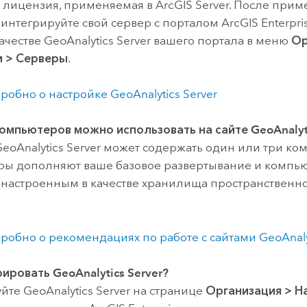
 лицензия, применяемая в
ArcGIS Server
. После прим
интегрируйте свой сервер с порталом
ArcGIS Enterpri
качестве
GeoAnalytics Server
вашего портала в меню
Ор
и
>
Серверы
.
робно о настройке
GeoAnalytics Server
компьютеров можно использовать на сайте
GeoAnalyt
eoAnalytics Server
может содержать один или три ком
ы дополняют ваше базовое развертывание и компь
, настроенным в качестве хранилища пространствен
робно о рекомендациях по работе с сайтами
GeoAnaly
грировать
GeoAnalytics Server
?
уйте
GeoAnalytics Server
на странице
Организация
>
Н