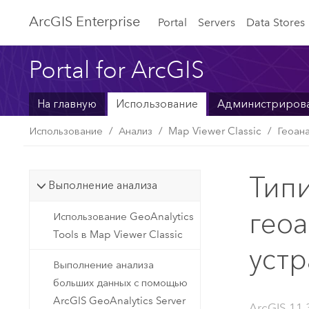
ArcGIS Enterprise
Portal
Servers
Data Stores
Portal for ArcGIS
На главную
Использование
Администриров
Использование
Анализ
Map Viewer Classic
Геоан
Тип
Выполнение анализа
геоа
Использование GeoAnalytics
Tools в Map Viewer Classic
уст
Выполнение анализа
больших данных с помощью
ArcGIS GeoAnalytics Server
ArcGIS 11.