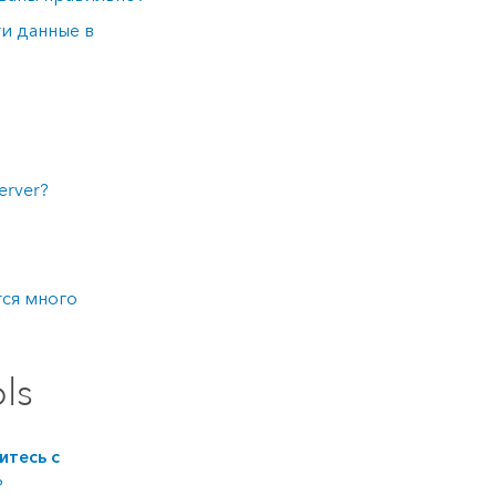
ти данные в
erver
?
тся много
ls
итесь с
?