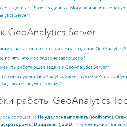
я есть данные в базе геоданных. Могу ли я использовать э
lytics Server
?
ск
GeoAnalytics Server
 могу узнать, выполняется ли сейчас задание
GeoAnalytics S
не понять, что мое задание завершено?
тменить работающее задание
GeoAnalytics Server
?
устил инструмент
GeoAnalytics Server
в
ArcGIS Pro
и требуе
ни для его запуска. Почему?
ки работы
GeoAnalytics Too
лось сообщение
Не удалось выполнить {toolName}. Свяж
истратором с ID задания '{jobID}’
Что мне нужно сделать