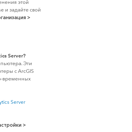
енения этой
se
и задайте свой
ганизация
>
ics Server
?
пьютера. Эти
ютеры с
ArcGIS
но-временных
tics Server
астройки
>