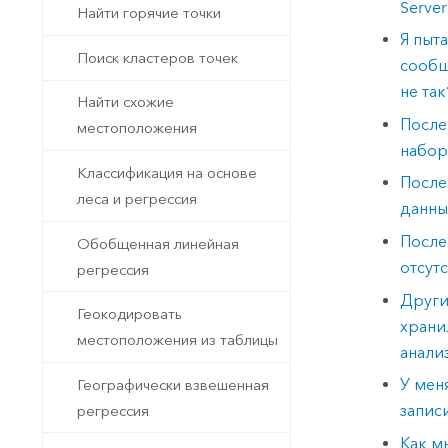
Server
Найти горячие точки
Я пыт
Поиск кластеров точек
сообщ
не так
Найти схожие
После
местоположения
набор
Классификация на основе
После
леса и регрессия
данны
После
Обобщенная линейная
отсут
регрессия
Други
Геокодировать
храни
местоположения из таблицы
анализ
У мен
Географически взвешенная
запис
регрессия
Как м