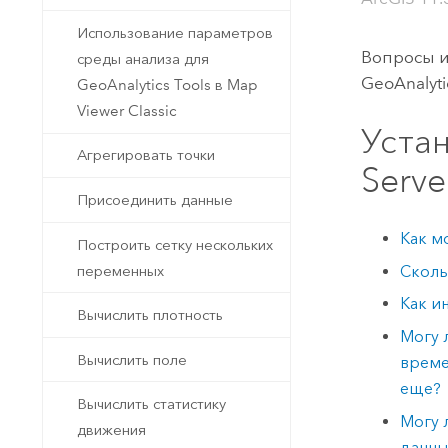
Использование параметров
Вопросы и
среды анализа для
GeoAnalyti
GeoAnalytics Tools в Map
Viewer Classic
Уста
Агрегировать точки
Serve
Присоединить данные
Как м
Построить сетку нескольких
переменных
Сколь
Как и
Вычислить плотность
Могу 
Вычислить поле
време
еще?
Вычислить статистику
Могу 
движения
данны