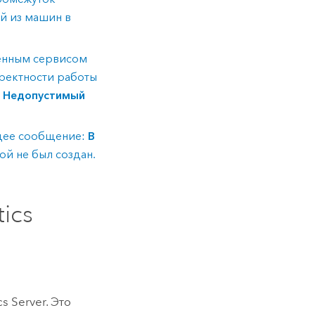
й из машин в
енным сервисом
ректности работы
е
Недопустимый
ющее сообщение:
В
лой не был создан.
ics
cs Server
. Это