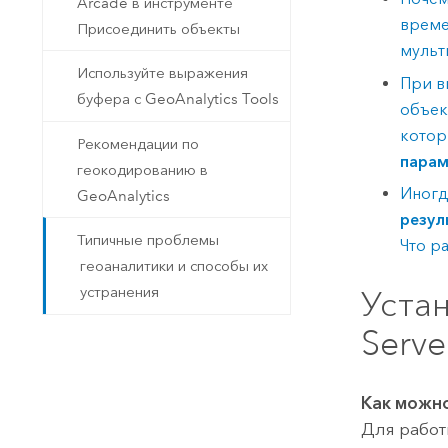
Arcade в инструменте
време
Присоединить объекты
мульт
Используйте выражения
При в
буфера с GeoAnalytics Tools
объек
котор
Рекомендации по
параме
геокодированию в
Иногд
GeoAnalytics
резул
Типичные проблемы
Что ра
геоаналитики и способы их
устранения
Устан
Serve
Как можно
Для работ