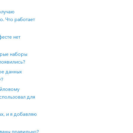
олучаю
. Что работает
есте нет
орые наборы
 появились?
ре данных
у?
айловому
спользовал для
х, и я добавляю
ованы правильно?