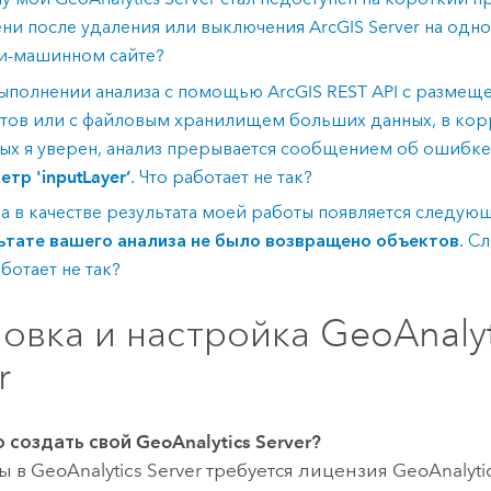
ни после удаления или выключения
ArcGIS Server
на одно
и-машинном сайте?
ыполнении анализа с помощью
ArcGIS REST API
с размещ
тов или с файловым хранилищем больших данных, в кор
ых я уверен, анализ прерывается сообщением об ошибк
тр 'inputLayer’
. Что работает не так?
а в качестве результата моей работы появляется следу
ьтате вашего анализа не было возвращено объектов
. С
ботает не так?
овка и настройка GeoAnalyt
r
 создать свой
GeoAnalytics Server
?
ы в
GeoAnalytics Server
требуется лицензия
GeoAnalyti