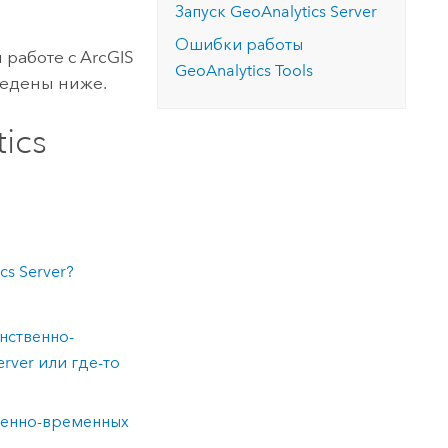
Запуск
GeoAnalytics Server
Ошибки работы
 работе с
ArcGIS
GeoAnalytics Tools
ведены ниже.
ics
cs Server
?
нственно-
erver
или где-то
венно-временных