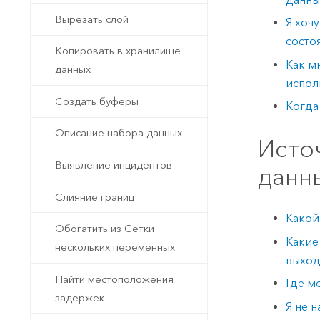
Вырезать слой
Я хочу
состо
Копировать в хранилище
Как м
данных
испол
Создать буферы
Когда
Описание набора данных
Исто
Выявление инцидентов
данн
Слияние границ
Какой
Обогатить из Сетки
Какие
нескольких переменных
выход
Найти местоположения
Где м
задержек
Я не 