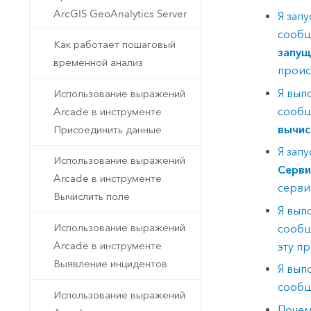
ArcGIS GeoAnalytics Server
Я зап
сооб
Как работает пошаговый
запущ
временной анализ
проис
Я вып
Использование выражений
сообщ
Arcade в инструменте
вычис
Присоединить данные
Я зап
Использование выражений
Серви
Arcade в инструменте
серви
Вычислить поле
Я вып
Использование выражений
сооб
Arcade в инструменте
эту п
Выявление инцидентов
Я вып
сообщ
Использование выражений
Поче