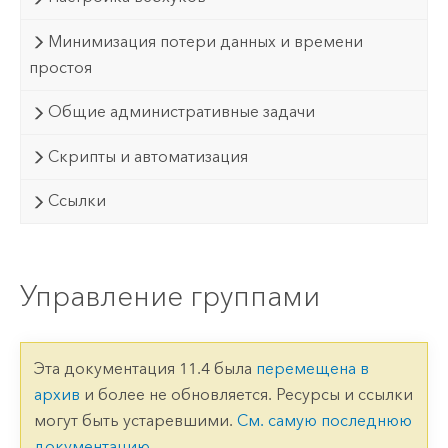
Минимизация потери данных и времени
простоя
Общие административные задачи
Скрипты и автоматизация
Ссылки
Управление группами
Эта документация 11.4 была
перемещена в
архив
и более не обновляется. Ресурсы и ссылки
могут быть устаревшими.
См. самую последнюю
документацию
.