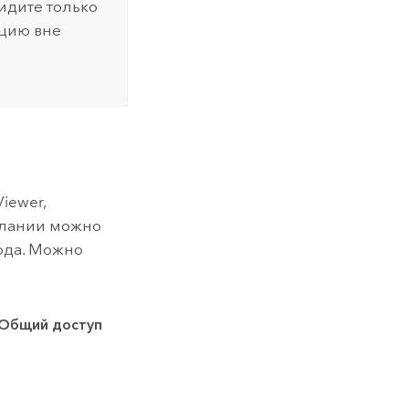
идите только
ацию вне
Viewer
,
желании можно
ода. Можно
Общий доступ