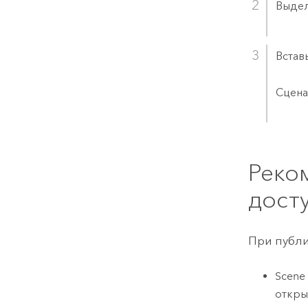
Выдел
Встав
Сцена
Реко
дост
При публи
Scene
откры