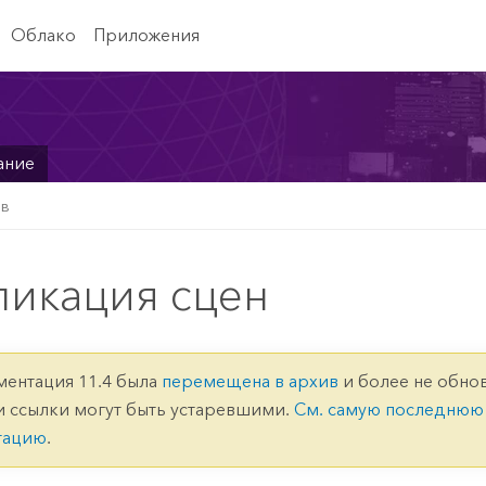
Облако
Приложения
ание
ов
ликация сцен
ментация 11.4 была
перемещена в архив
и более не обнов
и ссылки могут быть устаревшими.
См. самую последнюю
тацию
.