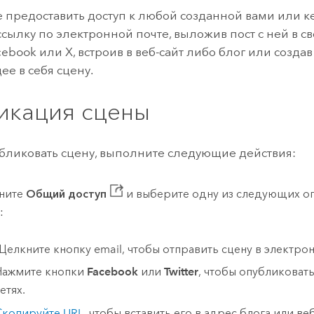
 предоставить доступ к любой созданной вами или ке
ссылку по электронной почте, выложив пост с ней в с
cebook
или
X
, встроив в веб-сайт либо блог или созд
е в себя сцену.
икация сцены
бликовать сцену, выполните следующие действия:
ните
Общий доступ
и выберите одну из следующих о
:
Щелкните кнопку email, чтобы отправить сцену в электро
Нажмите кнопки
Facebook
или
Twitter
, чтобы опубликовать
етях.
Скопируйте URL
, чтобы вставить его в адрес блога или веб