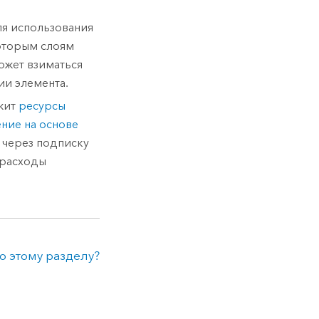
я использования
которым слоям
может взиматься
ии элемента.
ржит
ресурсы
ние на основе
м через подписку
 расходы
о этому разделу?