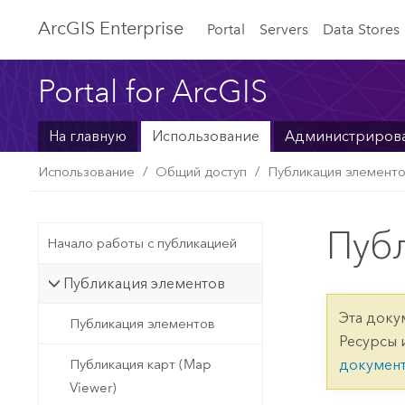
ArcGIS Enterprise
Portal
Servers
Data Stores
Portal for ArcGIS
На главную
Использование
Администриров
Использование
Общий доступ
Публикация элемент
Пуб
Начало работы с публикацией
Публикация элементов
Эта доку
Публикация элементов
Ресурсы 
Публикация карт (Map
докумен
Viewer)