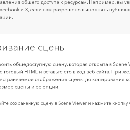
авления общего доступа к ресурсам. Например, вы ув
acebook
и
X
, если вам разрешено выполнять публик
ации.
аивание сцены
роить общедоступную сцену, которая открыта в
Scene 
е готовый HTML и вставьте его в код веб-сайта. При 
 встраиваемое отображение сцены до копирования к
азмер сцены и ее опции.
йте сохраненную сцену в
Scene Viewer
и нажмите кнопку