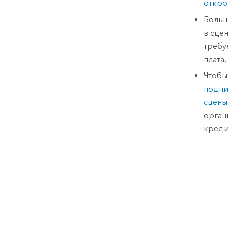
откро
Боль
в сце
требу
плата,
Чтобы
подпи
сцены
орган
креди