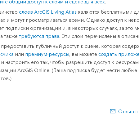
йте общий доступ к слоям и сцене для всех
.
шинство
слоев
ArcGIS Living Atlas
являются бесплатными дл
нах и могут просматриваться всеми. Однако доступ к не
ет подписки организации и, в некоторых случаях, за это 
 а также
требуются права
. Эти слои перечислены в описан
 предоставить публичный доступ к сцене, которая соде
счика
или
премиум-ресурсы
, вы можете
создать приложе
и настроить его так, чтобы разрешить доступ к ресурса
изации
ArcGIS Online
. (Ваша подписка будет нести любые
тов.)
Отзыв п