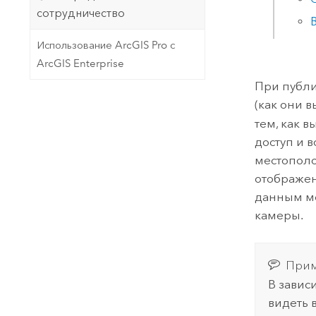
сотрудничество
Использование ArcGIS Pro с
ArcGIS Enterprise
При публи
(как они 
тем, как 
доступ и 
местополо
отображен
данным м
камеры.
Прим
В завис
видеть 