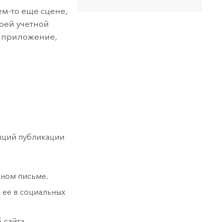
м-то еще сцене,
воей учетной
ав приложение,
пций публикации
нном письме.
 ее в социальных
-сайта.