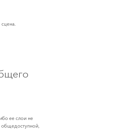
 сцена.
общего
ибо ее слои не
а общедоступной,