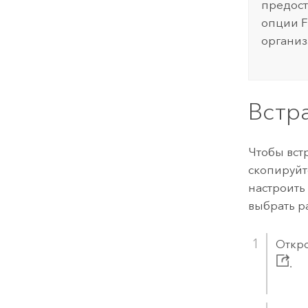
предост
опции
F
организ
Встр
Чтобы вст
скопируйт
настроить
выбрать р
Откро
.