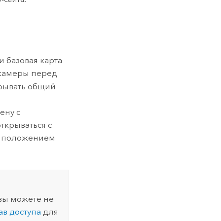
 базовая карта
 камеры перед
крывать общий
ену с
ткрываться с
и положением
 вы можете не
ав доступа
для