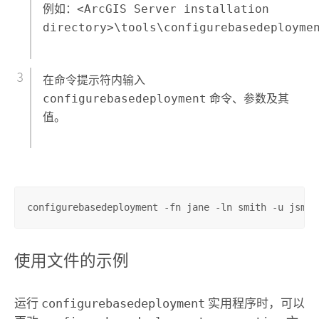
例如：
<ArcGIS Server installation
directory>\tools\configurebasedeployme
在命令提示符内输入
configurebasedeployment
命令、参数及其
值。
configurebasedeployment -fn jane -ln smith -u jsmit
使用文件的示例
运行
configurebasedeployment
实用程序时，可以