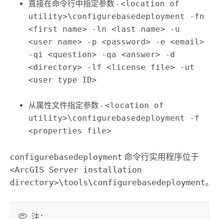
直接在命令行中指定参数
-
<location of
utility>\configurebasedeployment -fn
<first name> -ln <last name> -u
<user name> -p <password> -e <email>
-qi <question> -qa <answer> -d
<directory> -lf <license file> -ut
<user type ID>
从属性文件指定参数
-
<location of
utility>\configurebasedeployment -f
<properties file>
configurebasedeployment
命令行实用程序位于
<ArcGIS Server installation
directory>\tools\configurebasedeployment
。
注：