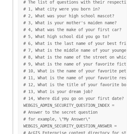
# The list of questions with their respective 
# 1, What city were you born in?

# 2, What was your high school mascot?

# 3, What is your mother's maiden name?

# 4, What was the make of your first car?

# 5, What high school did you go to?

# 6, What is the last name of your best friend?
# 7, What is the middle name of your youngest s
# 8, What is the name of the street on which yo
# 9, What is the name of your favorite fictiona
# 10, What is the name of your favorite pet?

# 11, What is the name of your favorite restaur
# 12, What is the title of your favorite book?

# 13, What is your dream job?

# 14, Where did you go on your first date?

WEBGIS_ADMIN_SECURITY_QUESTION_INDEX = 

# Answer to the secret question

# for example, \"My Answer\"

WEBGIS_ADMIN_SECURITY_QUESTION_ANSWER = 

# AcGIS Enterprise content directory for stori