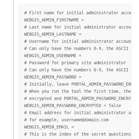
# First name for initial administrator account

WEBGIS_ADMIN_FIRSTNAME = 

# Last name for initial administrator account

WEBGIS_ADMIN_LASTNAME =

# Username for initial administrator account

# Can only have the numbers 0-9, the ASCII let
WEBGIS_ADMIN_USERNAME = 

# Password for primary site administrator

# Can only have the numbers 0-9, the ASCII let
WEBGIS_ADMIN_PASSWORD = 

# Initially, leave PORTAL_ADMIN_PASSWORD_ENCRYP
# When you run the tool the first time, the pas
# encrypted and PORTAL_ADMIN_PASSWORD_ENCRYPTE
WEBGIS_ADMIN_PASSWORD_ENCRYPTED = false

# Email address for initial administrator accou
# for example, username@domain.com

WEBGIS_ADMIN_EMAIL =

# This is the index of the secret questions to