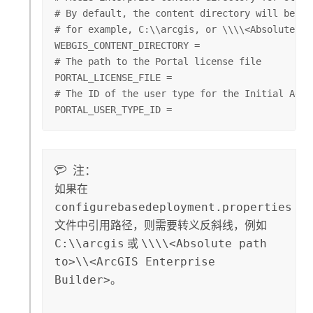
# By default, the content directory will be cre
# for example, C:\\arcgis, or \\\\<Absolute pa
WEBGIS_CONTENT_DIRECTORY =

# The path to the Portal license file

PORTAL_LICENSE_FILE =

# The ID of the user type for the Initial Admin
PORTAL_USER_TYPE_ID =
注：
如果在
configurebasedeployment.properties
文件中引用路径，则需要转义反斜线，例如
C:\\arcgis
或
\\\\<Absolute path
to>\\<ArcGIS Enterprise
Builder>
。