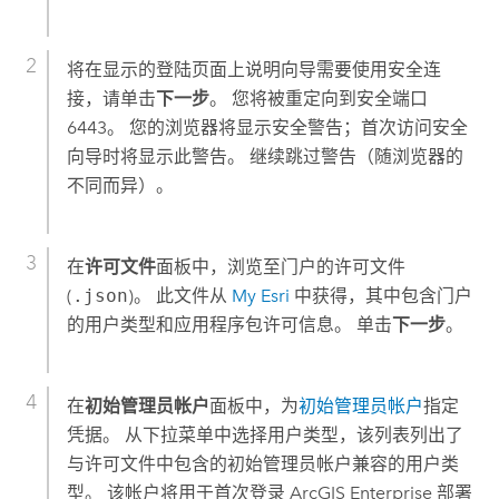
将在显示的登陆页面上说明向导需要使用安全连
接，请单击
下一步
。 您将被重定向到安全端口
6443。 您的浏览器将显示安全警告；首次访问安全
向导时将显示此警告。 继续跳过警告（随浏览器的
不同而异）。
在
许可文件
面板中，浏览至门户的许可文件
(
.json
)。 此文件从
My Esri
中获得，其中包含门户
的用户类型和应用程序包许可信息。 单击
下一步
。
在
初始管理员帐户
面板中，为
初始管理员帐户
指定
凭据。 从下拉菜单中选择用户类型，该列表列出了
与许可文件中包含的初始管理员帐户兼容的用户类
型。 该帐户将用于首次登录
ArcGIS Enterprise
部署