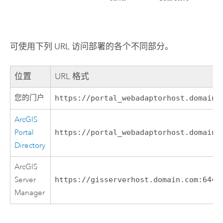
可使用下列 URL 访问部署的各个不同部分。
位置
URL 格式
您的门户
https://portal_webadaptorhost.domain.
ArcGIS
Portal
https://portal_webadaptorhost.domain.
Directory
ArcGIS
Server
https://gisserverhost.domain.com:6443
Manager