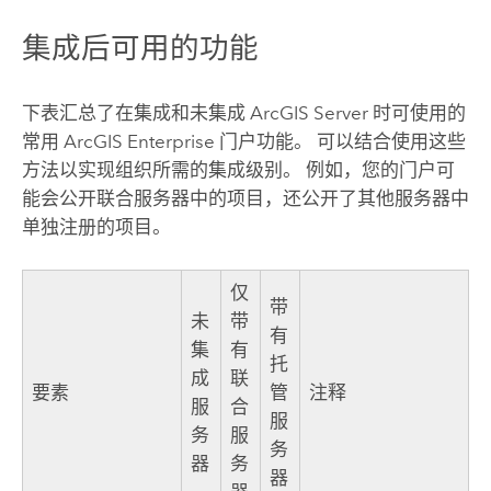
集成后可用的功能
下表汇总了在集成和未集成
ArcGIS Server
时可使用的
常用
ArcGIS Enterprise
门户功能。 可以结合使用这些
方法以实现组织所需的集成级别。 例如，您的门户可
能会公开联合服务器中的项目，还公开了其他服务器中
单独注册的项目。
仅
带
未
带
有
集
有
托
成
联
要素
管
注释
服
合
服
务
服
务
器
务
器