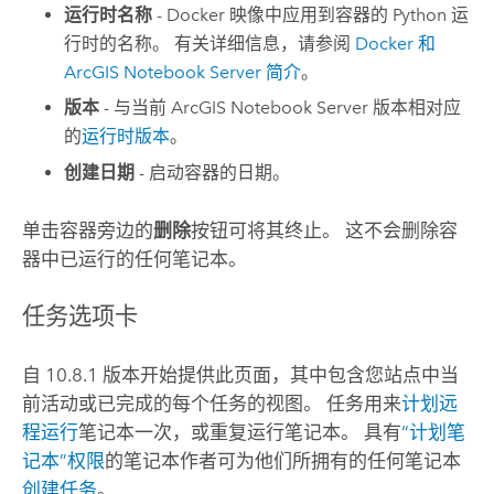
运行时名称
-
Docker
映像中应用到容器的
Python
运
行时的名称。 有关详细信息，请参阅
Docker
和
ArcGIS Notebook Server
简介
。
版本
- 与当前
ArcGIS Notebook Server
版本相对应
的
运行时版本
。
创建日期
- 启动容器的日期。
单击容器旁边的
删除
按钮可将其终止。 这不会删除容
器中已运行的任何笔记本。
任务选项卡
自 10.8.1 版本开始提供此页面，其中包含您站点中当
前活动或已完成的每个任务的视图。 任务用来
计划远
程运行
笔记本一次，或重复运行笔记本。 具有
“计划笔
记本”权限
的笔记本作者可为他们所拥有的任何笔记本
创建任务
。