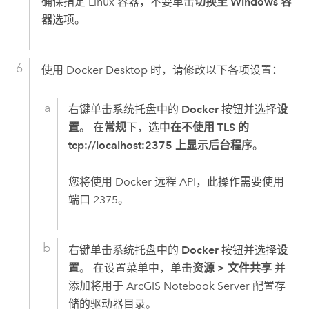
确保指定
Linux
容器，不要单击
切换至 Windows 容
器
选项。
使用
Docker Desktop
时，请修改以下各项设置：
右键单击系统托盘中的
Docker
按钮并选择
设
置
。 在
常规
下，选中
在不使用 TLS 的
tcp://localhost:2375 上显示后台程序
。
您将使用
Docker
远程 API，此操作需要使用
端口 2375。
右键单击系统托盘中的
Docker
按钮并选择
设
置
。 在设置菜单中，单击
资源
>
文件共享
并
添加将用于
ArcGIS Notebook Server
配置存
储的驱动器目录。