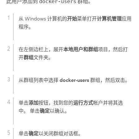
此用户添加到
docker-users
群组。
从
Windows
计算机的
开始
菜单打开
计算机管理
应用
程序。
在左侧边栏上，展开
本地用户和群组
项目，然后打
开
群组
文件夹。
从群组列表中选择
docker-users
群组，然后双击。
单击
添加
按钮，找到您的
运行方式
帐户并将其选
中。 单击
确定
以确认。
单击
确定
以关闭群组对话框。