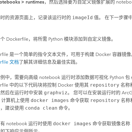
otebooks
>
runtimes
，然后选择要为自定义镜像扩展的 notebo
行时的资源页面上，记录该运行时的
imageId
值。 在下一步骤
 Dockerfile，将所需
Python
模块添加到自定义镜像。
kerfile 是一个简单的指令文本文件，可用于构建
Docker
容器镜像
rfile 文档
了解其详细信息及最佳实践。
例中，需要向高级 notebook 运行时添加数据可视化
Python
包
erfile 中的以下代码块将控制
Docker
使用其
repository
名称
，然后在运行时中安装
graphviz
。 您可以在安装运行时的
ArcG
r
计算机上使用
docker images
命令获取
repository
名称
小，建议使用
conda clean
命令。
有 notebook 运行时使用
docker images
命令获取镜像名称
，如下响应示例所示。