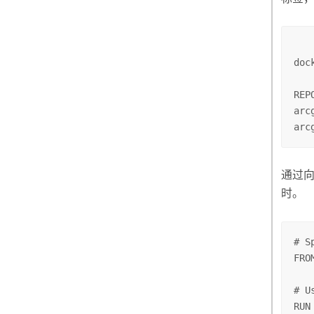
doc
REP
arc
arc
通过向
时。
# S
FRO
# U
RUN