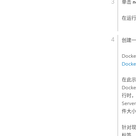
单击
n
在运
创建一个
Doc
Docke
在此示
Dock
行时
Serve
件大
针对现
标签