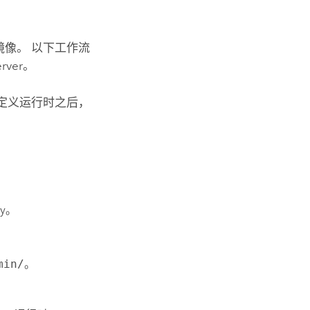
镜像。 以下工作流
rver
。
自定义运行时之后，
ory。
min/
。