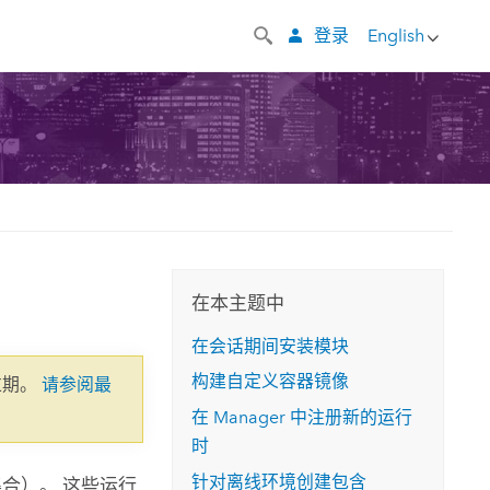
登录
English
在本主题中
在会话期间安装模块
构建自定义容器镜像
过期。
请参阅最
在 Manager 中注册新的运行
时
针对离线环境创建包含
合）。 这些运行