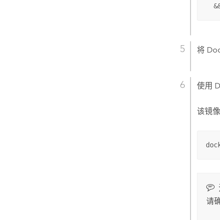
  &
将 Do
使用
D
该镜像
doc
请