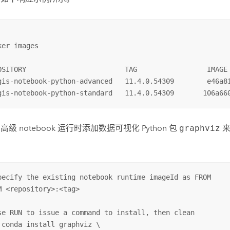
ker images

OSITORY                        TAG                 IMAGE 
gis-notebook-python-advanced   11.4.0.54309        e46a81
gis-notebook-python-standard   11.4.0.54309       106a66
高级 notebook 运行时添加数据可视化
Python
包
graphviz
来
pecify the existing notebook runtime imageId as FROM

M <repository>:<tag>

se RUN to issue a command to install, then clean

 conda install graphviz \
