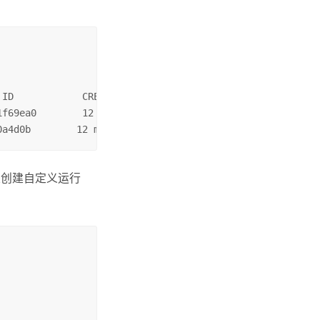
ID            CREATED             SIZE

f69ea0        12 months ago       12.4GB

0a4d0b        12 months ago       7.51GB
创建自定义运行