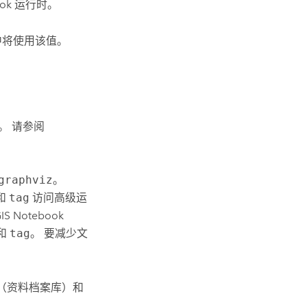
ok 运行时。
中将使用该值。
。 请参阅
graphviz
。
和
tag
访问高级运
IS Notebook
和
tag
。 要减少文
（资料档案库）和