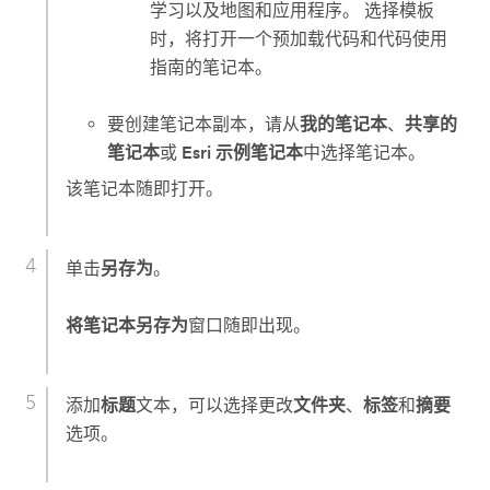
学习以及地图和应用程序。 选择模板
时，将打开一个预加载代码和代码使用
指南的笔记本。
要创建笔记本副本，请从
我的笔记本
、
共享的
笔记本
或
Esri 示例笔记本
中选择笔记本。
该笔记本随即打开。
单击
另存为
。
将笔记本另存为
窗口随即出现。
添加
标题
文本，可以选择更改
文件夹
、
标签
和
摘要
选项。