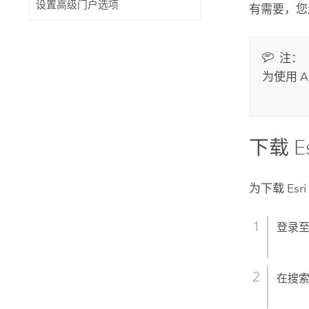
设置高级门户选项
有需要，您
注：
为使用
A
下载
E
为下载
Esri
登录
在搜