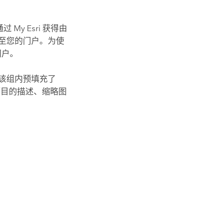
通过
My Esri
获得由
至您的门户。为使
门户。
 组。该组内预填充了
个项目的描述、缩略图