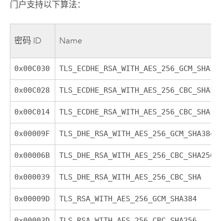
门户支持以下算法：
密码 ID
Name
0x00C030
TLS_ECDHE_RSA_WITH_AES_256_GCM_SHA38
0x00C028
TLS_ECDHE_RSA_WITH_AES_256_CBC_SHA38
0x00C014
TLS_ECDHE_RSA_WITH_AES_256_CBC_SHA
0x00009F
TLS_DHE_RSA_WITH_AES_256_GCM_SHA384
0x00006B
TLS_DHE_RSA_WITH_AES_256_CBC_SHA256
0x000039
TLS_DHE_RSA_WITH_AES_256_CBC_SHA
0x00009D
TLS_RSA_WITH_AES_256_GCM_SHA384
0x00003D
TLS_RSA_WITH_AES_256_CBC_SHA256