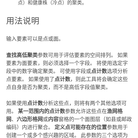
点）和健康株（冷点）的聚类。
用法说明
输入要素可以是点或面。
查找高低聚类
参数可用于评估要素的空间排列。 如果
要素为面要素，则必须选择一个字段。 将使用选定字
段中的数字确定聚类。 可使用字段或
点计数
选项分析
点要素。 如果使用了
点计数
，则此工具将会确定这些
点自身是否为聚类，而不是高低字段值聚类。
如果使用
点计数
分析这些点，则将有两个其他选项可
用。
某一范围内的点计数
参数允许这些点在
渔网格
网
、
六边形格网
或
内容
窗格的一个面图层（如县或邮政
编码）内进行聚合。
定义点可能存在的位置
参数用于
创建一个或多个感兴趣的区域。 此参数的三个选项为