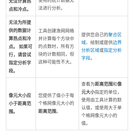
使用的统计数据无
无法计算热
法进行分析。
点和冷点。
无法为所提
供的数据计
工具创建渔网网格
提供您自己的
聚合区
算热点和冷
并计算每个方块中
域
、绘制或提供
边界
点。 如果可
的点数时，所有方
分析区域
或
指定分析
块的计数相同，但
行，请尝试
字段
。
这种可能性不大。
指定分析字
段。
距离范围
像
查看为
和
元大小
指定的单位，
像元大小应
您提供了值小于每
使用由工具计算的默
小于距离范
个格网像元大小的
认值，或使用大于单
距离范围
围。
。
个格网像元大小的
值。