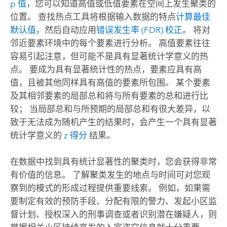
p 值
，您可以知道高值或低值要素在空间上发生聚类的
位置。
查找热点
工具将根据输入数据的特点
计算最佳
默认值
，然后自动应用
错误发生率 (FDR) 校正
。 将对
邻近要素环境中的每个要素进行分析。 高值要素往往
容易引起注意，但可能不是具有显著统计学意义的热
点。 要成为具有显著统计性的热点，要素应具有高
值，且被其他同样具有高值的要素所包围。 某个要素
及其相邻要素的局部总和将与所有要素的总和进行比
较； 当局部总和与所预期的局部总和有很大差异，以
致于无法成为随机产生的结果时，会产生一个具有显著
统计学意义的
z 得分
结果。
在数据中找到具有统计显著性的聚类时，您会获得非常
有价值的信息。 了解聚类发生的地点与时间可对您观
察到的模式的形成过程提供重要线索。 例如，如果需
要制定有效的预防手段、分配有限的警力、发起小区监
督计划、授权深入的刑事调查或者识别潜在嫌疑人，则