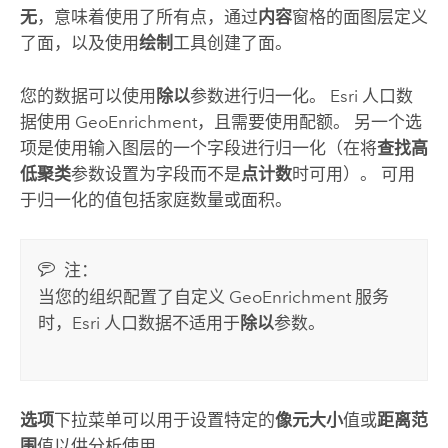
无
，意味着使用了所有点，通过
内容
窗格的面图层定义
了面，以及使用
绘制
工具创建了面。
您的数据可以使用
除以
参数进行归一化。 Esri 人口数
据使用
GeoEnrichment
，且需要使用配额。 另一个选
项是使用输入图层的一个字段进行归一化（在将
查找高
低聚类
参数设置为字段而不是
点计数
时可用）。 可用
于归一化的值包括家庭数量或面积。
注：
当您的组织配置了
自定义
GeoEnrichment
服务
时，Esri 人口数据不适用于
除以
参数。
选项
下拉菜单可以用于设置特定的
像元大小
值或
距离范
围
值以供分析使用。