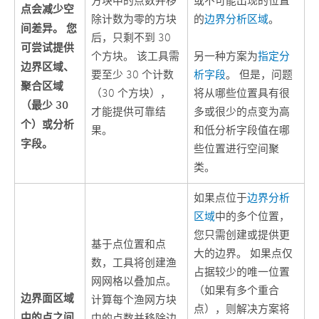
方块中的点数并移
或不可能出现的位置
点会减少空
除计数为零的方块
的
边界分析区域
。
间差异。 您
后，只剩不到 30
可尝试提供
个方块。 该工具需
另一种方案为
指定分
边界区域、
要至少 30 个计数
析字段
。 但是，问题
聚合区域
（30 个方块），
将从哪些位置具有很
（最少 30
才能提供可靠结
多或很少的点变为高
个）或分析
果。
和低分析字段值在哪
字段。
些位置进行空间聚
类。
如果点位于
边界分析
区域
中的多个位置，
您只需创建或提供更
基于点位置和点
大的边界。 如果点仅
数，工具将创建渔
占据较少的唯一位置
网网格以叠加点。
（如果有多个重合
边界面区域
计算每个渔网方块
点），则解决方案将
中的点之间
中的点数并移除边