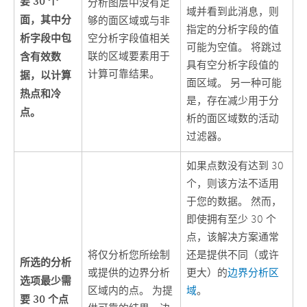
要 30 个
分析图层中没有足
域并看到此消息，则
面，其中分
够的面区域或与非
指定的分析字段的值
析字段中包
空分析字段值相关
可能为空值。 将跳过
含有效数
联的区域要素用于
具有空分析字段值的
计算可靠结果。
据，以计算
面区域。 另一种可能
热点和冷
是，存在减少用于分
点。
析的面区域数的活动
过滤器。
如果点数没有达到 30
个，则该方法不适用
于您的数据。 然而，
即使拥有至少 30 个
点，该解决方案通常
将仅分析您所绘制
还是提供不同（或许
所选的分析
或提供的边界分析
更大）的
边界分析区
选项最少需
区域内的点。 为提
域
。
要 30 个点