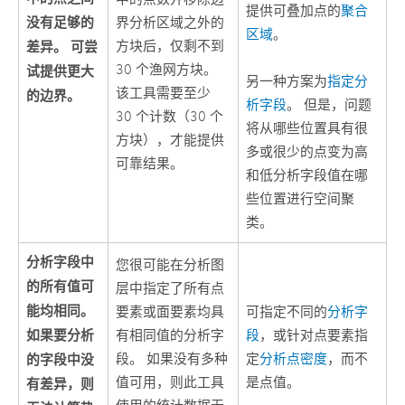
提供可叠加点的
聚合
没有足够的
界分析区域之外的
区域
。
差异。 可尝
方块后，仅剩不到
30 个渔网方块。
试提供更大
另一种方案为
指定分
该工具需要至少
的边界。
析字段
。 但是，问题
30 个计数（30 个
将从哪些位置具有很
方块），才能提供
多或很少的点变为高
可靠结果。
和低分析字段值在哪
些位置进行空间聚
类。
分析字段中
您很可能在分析图
的所有值可
层中指定了所有点
能均相同。
要素或面要素均具
可指定不同的
分析字
如果要分析
有相同值的分析字
段
，或针对点要素指
的字段中没
段。 如果没有多种
定
分析点密度
，而不
值可用，则此工具
是点值。
有差异，则