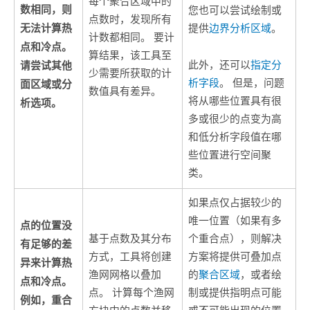
每个聚合区域中的
数相同，则
您也可以尝试绘制或
点数时，发现所有
无法计算热
提供
边界分析区域
。
计数都相同。 要计
点和冷点。
算结果，该工具至
此外，还可以
指定分
请尝试其他
少需要所获取的计
析字段
。 但是，问题
面区域或分
数值具有差异。
将从哪些位置具有很
析选项。
多或很少的点变为高
和低分析字段值在哪
些位置进行空间聚
类。
如果点仅占据较少的
唯一位置（如果有多
点的位置没
基于点数及其分布
个重合点），则解决
有足够的差
方式，工具将创建
方案将提供可叠加点
异来计算热
渔网网格以叠加
的
聚合区域
，或者绘
点和冷点。
点。 计算每个渔网
制或提供指明点可能
例如，重合