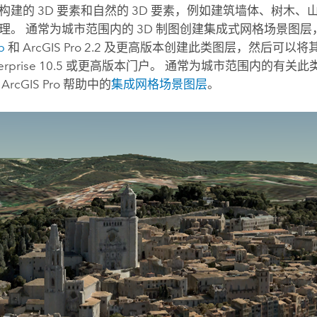
构建的 3D 要素和自然的 3D 要素，例如建筑墙体、树木
纹理。
通常为城市范围内的 3D 制图创建集成式网格场景图
p
和
ArcGIS Pro
2.2 及更高版本创建此类图层，然后可以将其作
erprise
10.5 或更高版本门户。
通常为城市范围内的有关此
阅
ArcGIS Pro
帮助中的
集成网格场景图层
。