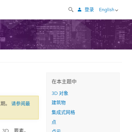
登录
English
在本主题中
3D 对象
建筑物
过期。
请参阅最
集成式网格
点
 3D 要素。
点云