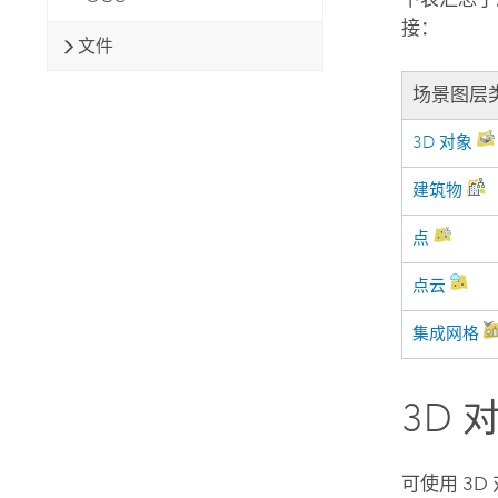
接：
文件
场景图层
3D 对象
建筑物
点
点云
集成网格
3D 
可使用 3