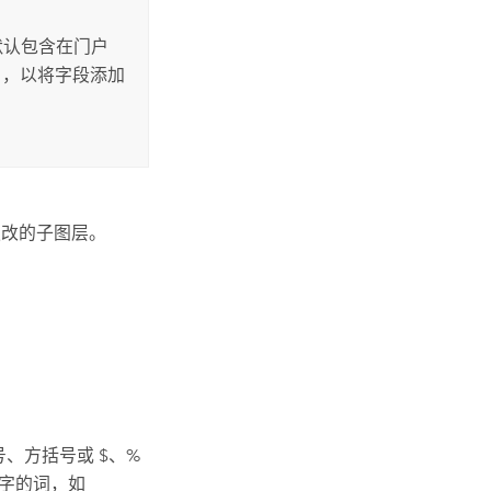
默认包含在门户
），以将字段添加
更改的子图层。
、方括号或 $、%
键字的词，如