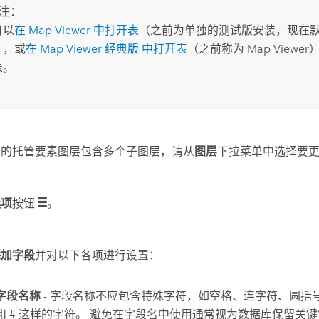
注：
可以
在
Map Viewer
中打开表
（之前为单独的测试版安装，现在
），或
在
Map Viewer 经典版
中打开表
（之前称为
Map Viewer
表。
您的托管要素图层包含多个子图层，请从
图层
下拉菜单中选择要
选项
按钮
。
添加字段
并对以下各项进行设置：
字段名称
- 字段名称不应包含特殊字符，如空格、连字符、圆括号
和 # 这样的字符。 避免在字段名中使用通常视为数据库保留关