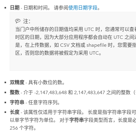
日期
- 日期和时间。 请参阅
使用日期字段
。
注：
当门户中所储存的日期值均采用 UTC 时，您通常可以
时区的日期，因为大部分应用程序都会自动在 UTC 之间
是，在上传数据，如 CSV 文档或 shapefile 时，您需
区，否则您的数据将被假定为采用 UTC。
双精度
- 具有小数位的数。
整数
- 介于 -2,147,483,648 和 2,147,483,647 之间的
字符串
- 任意字符序列。
长度
- 该属性仅适用于字符串字段。 长度是指字符串字段
以单字节字符为单位。 对于
字符串
字段类型而言，长度是必
256 个字符。