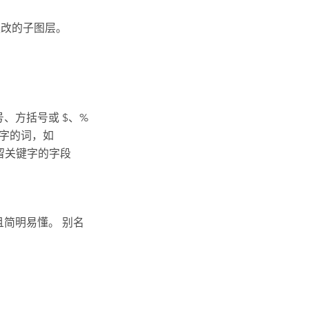
更改的子图层。
、方括号或 $、%
键字的词，如
留关键字的字段
且简明易懂。 别名