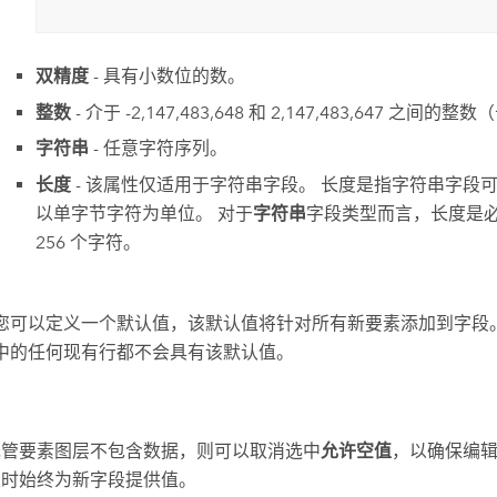
双精度
- 具有小数位的数。
整数
- 介于 -2,147,483,648 和 2,147,483,647 之间的
字符串
- 任意字符序列。
长度
- 该属性仅适用于字符串字段。 长度是指字符串字段
以单字节字符为单位。 对于
字符串
字段类型而言，长度是必
256 个字符。
您可以定义一个默认值，该默认值将针对所有新要素添加到字段。
中的任何现有行都不会具有该默认值。
托管要素图层不包含数据，则可以取消选中
允许空值
，以确保编
性时始终为新字段提供值。