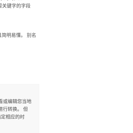
留关键字的字段
且简明易懂。 别名
查看或编辑您当地
进行转换。 但
要指定相应的时