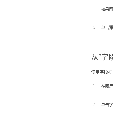
如果
单击
从“字
使用字段视
在图
单击