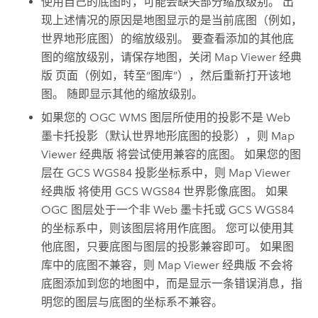
使用自己的底图时，可能会缺失部分缩放级别。 出
现上述情况的原因是地图显示的是当前底图（例如，
世界地形底图）的缩放级别。 要查看添加的其他底
图的缩放级别，请保存地图，关闭
Map Viewer 经典
版
页面（例如，转至“图库”），然后重新打开该地
图。 随即显示其他的缩放级别。
如果您的 OGC WMS 图层所使用的投影不是 Web
墨卡托投影（默认世界地形底图的投影），则
Map
Viewer 经典版
将尝试使用兼容的底图。 如果您的图
层在 GCS WGS84 投影坐标系中，则
Map Viewer
经典版
将使用 GCS WGS84 世界影像底图。 如果
OGC 图层处于一个非 Web 墨卡托或 GCS WGS84
的坐标系中，则该图层将用作底图。 您可以使用其
他底图，只要底图与图层的投影兼容即可。 如果图
库中的底图不兼容，则
Map Viewer 经典版
不会将
底图添加到您的地图中，而是显示一条错误消息，指
明您的图层与底图的坐标系不兼容。