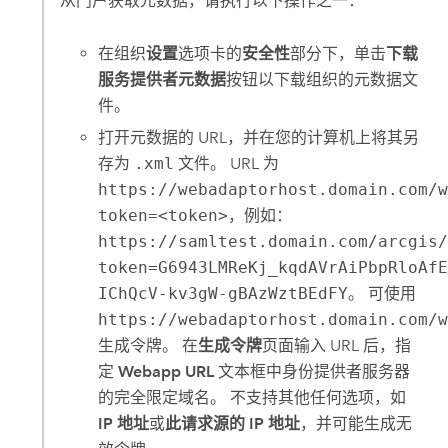
从门户获取元数据，请执行以下操作之一：
在组织
设置
选项卡的
安全性
部分下，单击
下载
服务提供者元数据
按钮以下载组织的元数据文
件。
打开元数据的 URL，并在您的计算机上将其另
存为
.xml
文件。 URL 为
https://webadaptorhost.domain.com/
token=<token>
，例如：
https://samltest.domain.com/arcgis
token=G6943LMReKj_kqdAVrAiPbpRloAf
IChQcV-kv3gW-gBAzWztBEdFY
。 可使用
https://webadaptorhost.domain.com/
生成令牌。 在
生成令牌
页面输入 URL 后，指
定
Webapp URL
文本框中身份提供者服务器
的完全限定域名。 不支持其他任何选项，如
IP 地址
或
此请求源的 IP 地址
，并可能生成无