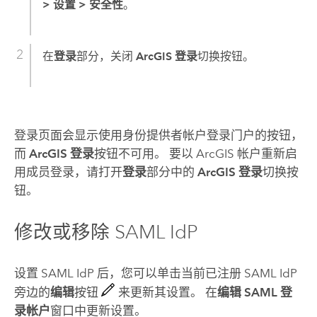
>
设置
>
安全性
。
在
登录
部分，关闭
ArcGIS 登录
切换按钮。
登录页面会显示使用身份提供者帐户登录门户的按钮，
而
ArcGIS 登录
按钮不可用。 要以 ArcGIS 帐户重新启
用成员登录，请打开
登录
部分中的
ArcGIS 登录
切换按
钮。
修改或移除 SAML IdP
设置
SAML
IdP 后，您可以单击当前已注册
SAML
IdP
旁边的
编辑
按钮
来更新其设置。 在
编辑 SAML 登
录帐户
窗口中更新设置。