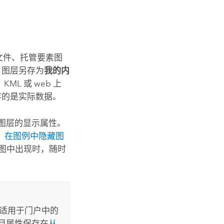
文件、托管要素图
 图层另存为
我的内
L 或 web 上
存的是实际数据。
图层的显示属性。
、
在图例中隐藏图
图中出现时，随时
仅适用于门户中的
目属性保存在
从