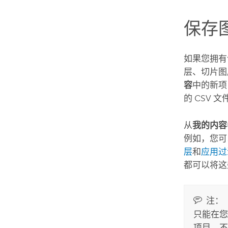
保存
如果您拥有
层、切片图
容
中的新项
的 CSV
从
我的内容
例如，您可
层
和
应用过
都可以将这
注：
只能在您
项目，