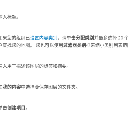
输入标题。
如果您的组织已
设置内容类别
，请单击
分配类别
并最多选择 20
户查找您的地图。 您也可以使用
过滤器类别
框来缩小类别列表范
输入用于描述该图层的标签和摘要。
在
我的内容
中选择要保存图层的文件夹。
单击
创建项目
。