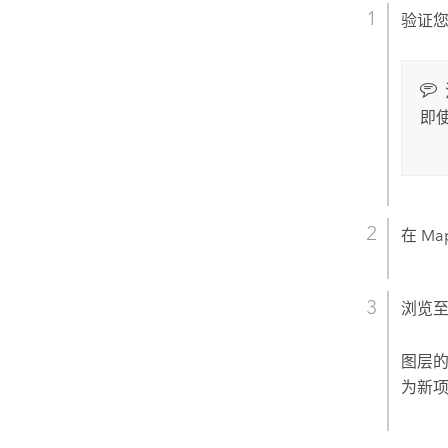
验证
即
在
Ma
浏览
图层
为新