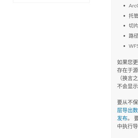
Arc
托
切
路
WF
如果您更
存在于源
（换言之
不会显示
要从不保
层导出数
发布
。 
中执行导