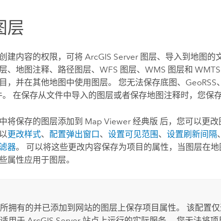
图层
创建内容的权限，可将
ArcGIS Server
图层、导入到地图的
层、地图注释、路径图层、WFS 图层、WMS 图层和 WMTS
目，并在其他地图中使用图层。 您无法保存底图、GeoRSS、KM
 文件。 在保存从文件中导入的图层或者保存地图注释时，您保
中将保存的图层添加到
Map Viewer 经典版
后，您可以更改
以
更改样式
、
配置弹出窗口
、
设置可见范围
、
设置刷新间隔
滤器
。 可以将这些更改内容保存为项目的属性，当图层在地
些属性应用于图层。
所拥有的并已添加到网站的图层上保存项目属性。 该配置
不适用于
ArcGIS Server
站点上运行的实际服务。 您无法将项