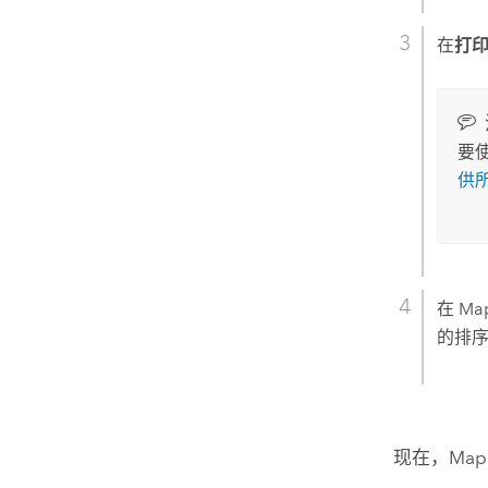
在
打
要
供
在
Map
的排序
现在，
Map