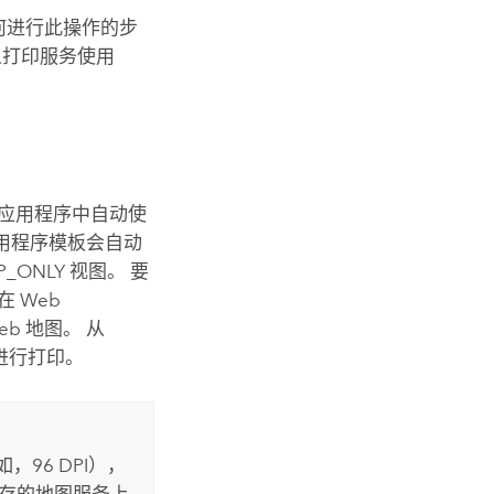
何进行此操作的步
义打印服务使用
应用程序中自动使
应用程序模板会自动
_ONLY 视图。 要
需在
Web
b 地图。 从
模板中进行打印。
，96 DPI），
缓存的地图服务上