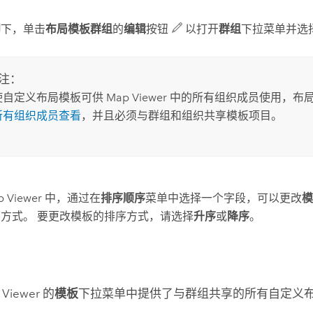
印
下，单击
布局模板群组
的
编辑
按钮
以打开
群组
下拉菜单并选
注：
使自定义布局模板可供
Map Viewer
中的所有组织成员使用，布
所有组织成员查看
，并且必须与群组和组织共享模板项目。
 Viewer
中，通过在
排序顺序
菜单中选择一个字段，可以更改
方式。 要更改模板的排序方式，请选择
升序
或
降序
。
 Viewer
的
模板
下拉菜单中提供了与群组共享的所有自定义