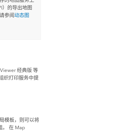
PI）的导出地图
请参阅
动态图
 Viewer 经典版
等
组织打印服务中提
局模板，则可以将
组。 在
Map