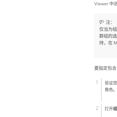
Viewer
中
注：
仅当为
群组的选
持，在
M
要指定包含
验证
角色
打开
组