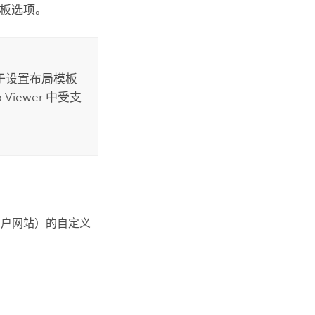
板选项。
于设置布局模板
 Viewer
中受支
：
门户网站）的自定义