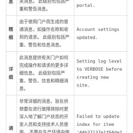
息
关消息。 此级别也包括严
portal.
重和警告消息。
由于使用门户而生成的普
精
通消息，如操作名称和收
Account settings
细
到的请求。 此级别包括严
updated.
重、警告和信息消息。
此消息提供有关门户如何
Setting log level
完成操作和请求的更多详
详
to VERBOSE before
细信息。 此级别包括严
细
creating new
重、警告、信息和精细消
site.
息。
非常详细的消息，旨在供
想要在进行故障排除时更
Failed to update
深入地了解门户状态的开
发人员和支持技术人员使
index for item
调
用。 不要在生产环境中使
'44b37137e1f64de2