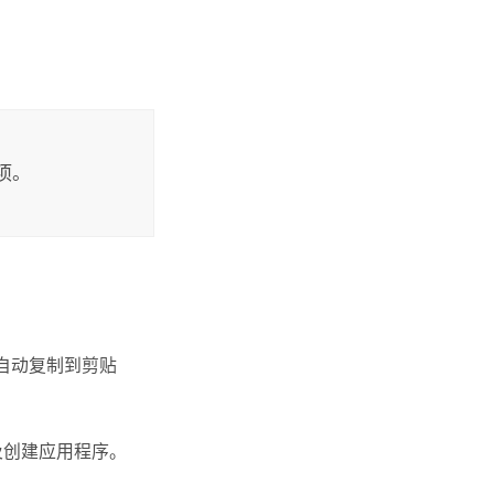
项。
 会自动复制到剪贴
及创建应用程序。