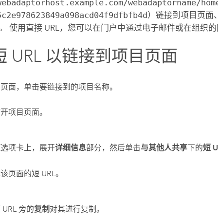
webadaptorhost.example.com/webadaptorname/hom
5c2e978623849a098acd04f9dfbfb4d
）链接到项目页面
。 使用直接 URL，您可以在门户中通过电子邮件或在组织
 URL 以链接到项目页面
容页面，单击要链接到的项目名称。
打开项目页面。
览
选项卡上，展开
详细信息
部分，然后单击
与其他人共享
下的
短 U
该页面的短 URL。
URL 旁的
复制
对其进行复制。