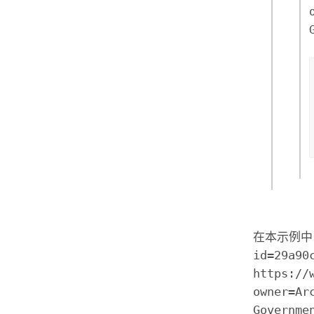
在本示例中，
id=29a90
https://
owner=Ar
Governme