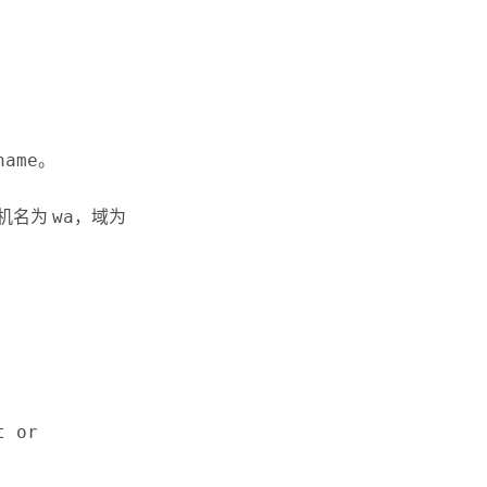
name
。
计算机名为
wa
，域为
t or