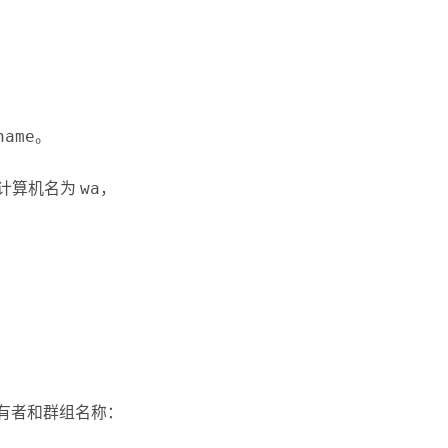
name
。
 的计算机名为
wa
，
所有者和群组名称：