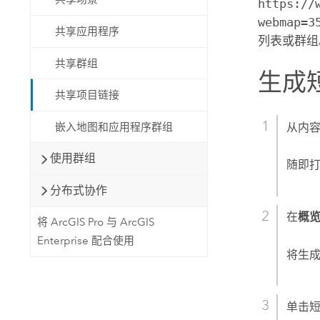
https://
webmap=3
共享应用程序
列表或群组
共享群组
生成短
共享项目链接
嵌入地图和应用程序群组
从内
使用群组
随即
分布式协作
在
概
将 ArcGIS Pro 与 ArcGIS
Enterprise 配合使用
将生成
单击短 