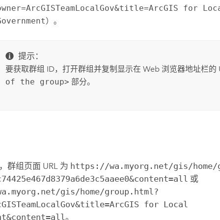
owner=ArcGISTeamLocalGov&title=ArcGIS for Loc
Government
）。
提示：
要获取群组 ID，打开群组并复制显示在 Web 浏览器地址栏的 
of the group>
部分。
群组页面 URL 为
https://wa.myorg.net/gis/home/
c74425e467d8379a6de3c5aaee0&content=all
或
wa.myorg.net/gis/home/group.html?
cGISTeamLocalGov&title=ArcGIS for Local
nt&content=all
。