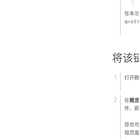
在本示
q=st
将该
打开
在
概
件、
您也
组页