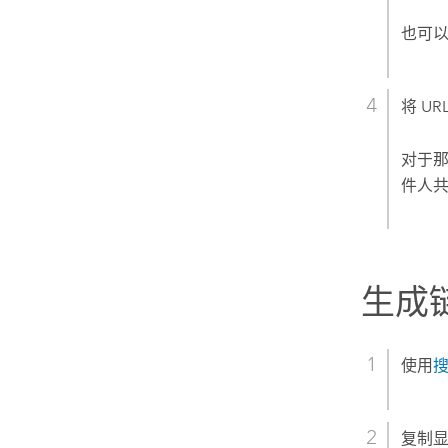
也可以
将 U
对于
件人
生成
使用
复制显