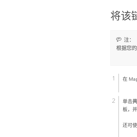
将该
注：
根据您的
在
Map
单击
板，
还可