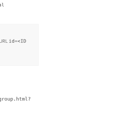
al
URL
id=<ID
group.html?