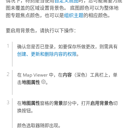
情况下，特别是当使用
自定义底图
时，您可能需要为底
图未覆盖的区域设置背景色。 底图颜色可以为整体地
图专题焦点颜色，也可以是
组织主题
的相应颜色。
要启用背景色，请执行以下操作：
确认您是否已登录，如要保存所做更改，则需具有
创建、更新和删除内容的权限
。
在
Map Viewer
中，在
内容
（深色）工具栏上，单
击
地图属性
。
在
地图属性
窗格的
背景
部分中，打开
启用背景色
切
换按钮。
颜色选取器随即出现。