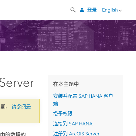
登录
English
erver
在本主题中
安装并配置
SAP HANA
客户
端
过期。
请参阅最
授予权限
连接到
SAP HANA
注册到
ArcGIS Server
中的数据的