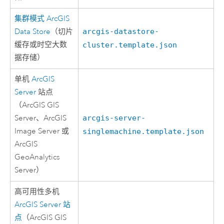
集群模式
ArcGIS
Data Store
（切片
arcgis-datastore-
缓存或时空大数
cluster.template.json
据存储）
单机
ArcGIS
Server
站点
（
ArcGIS GIS
Server
、
ArcGIS
arcgis-server-
Image Server
或
singlemachine.template.json
ArcGIS
GeoAnalytics
Server
）
高可用性多机
ArcGIS Server
站
点
（
ArcGIS GIS