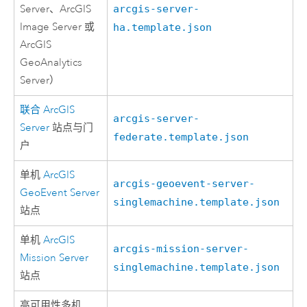
Server
、
ArcGIS
arcgis-server-
Image Server
或
ha.template.json
ArcGIS
GeoAnalytics
Server
）
联合
ArcGIS
arcgis-server-
Server
站点与门
federate.template.json
户
单机
ArcGIS
arcgis-geoevent-server-
GeoEvent Server
singlemachine.template.json
站点
单机
ArcGIS
arcgis-mission-server-
Mission Server
singlemachine.template.json
站点
高可用性多机