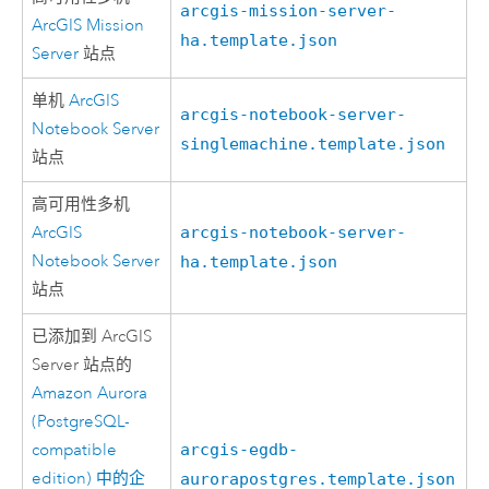
arcgis-mission-server-
ArcGIS Mission
ha.template.json
Server
站点
单机
ArcGIS
arcgis-notebook-server-
Notebook Server
singlemachine.template.json
站点
高可用性多机
ArcGIS
arcgis-notebook-server-
Notebook Server
ha.template.json
站点
已添加到
ArcGIS
Server
站点的
Amazon Aurora
(PostgreSQL-
compatible
arcgis-egdb-
edition)
中的企
aurorapostgres.template.json