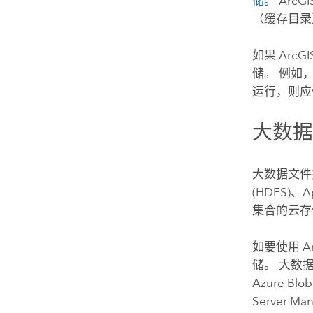
储
。
ArcGI
（缓存目录
如果
ArcGI
储。 例如
运行，则应
大数
大数据文件
(HDFS)
、
A
集合的云存
如要使用
A
储。 大数
Azure
Blo
Server Ma