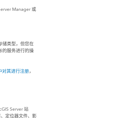
Server Manager
或
存储类型，但您在
布的服务进行的操
中对其进行注册
，
cGIS Server
站
据库、定位器文件、影