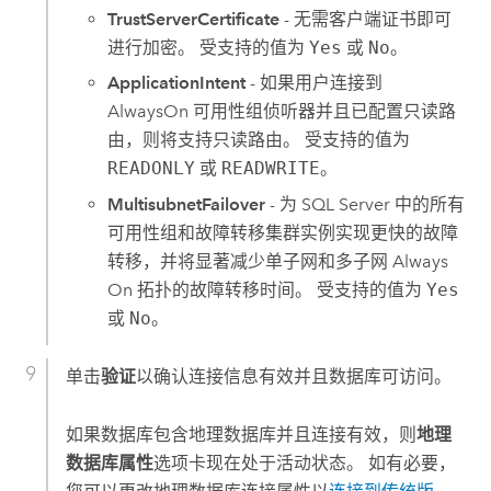
TrustServerCertificate
- 无需客户端证书即可
进行加密。 受支持的值为
Yes
或
No
。
ApplicationIntent
- 如果用户连接到
AlwaysOn 可用性组侦听器并且已配置只读路
由，则将支持只读路由。 受支持的值为
READONLY
或
READWRITE
。
MultisubnetFailover
- 为
SQL Server
中的所有
可用性组和故障转移集群实例实现更快的故障
转移，并将显著减少单子网和多子网 Always
On 拓扑的故障转移时间。 受支持的值为
Yes
或
No
。
单击
验证
以确认连接信息有效并且数据库可访问。
如果数据库包含地理数据库并且连接有效，则
地理
数据库属性
选项卡现在处于活动状态。 如有必要，